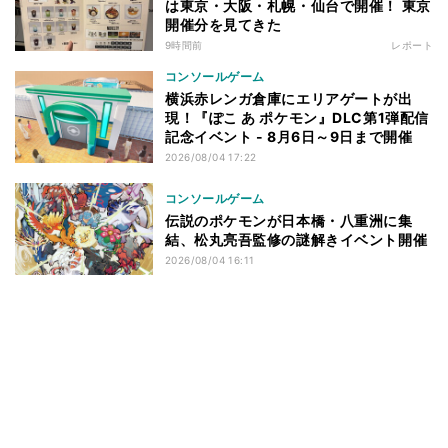
は東京・大阪・札幌・仙台で開催！ 東京
開催分を見てきた
9時間前
レポート
コンソールゲーム
横浜赤レンガ倉庫にエリアゲートが出
現！『ぽこ あ ポケモン』DLC第1弾配信
記念イベント - 8月6日～9日まで開催
2026/08/04 17:22
コンソールゲーム
伝説のポケモンが日本橋・八重洲に集
結、松丸亮吾監修の謎解きイベント開催
2026/08/04 16:11