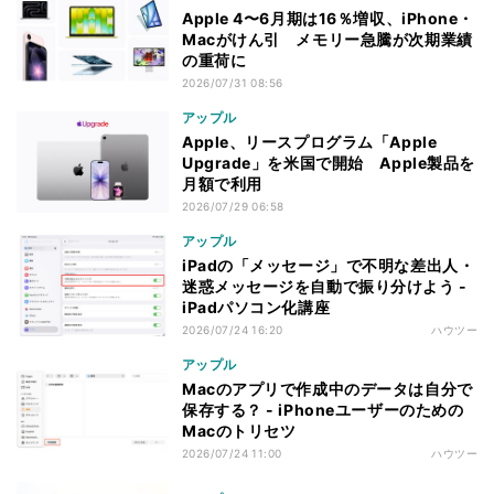
Apple 4〜6月期は16％増収、iPhone・
Macがけん引 メモリー急騰が次期業績
の重荷に
2026/07/31 08:56
アップル
Apple、リースプログラム「Apple
Upgrade」を米国で開始 Apple製品を
月額で利用
2026/07/29 06:58
アップル
iPadの「メッセージ」で不明な差出人・
迷惑メッセージを自動で振り分けよう -
iPadパソコン化講座
2026/07/24 16:20
ハウツー
アップル
Macのアプリで作成中のデータは自分で
保存する？ - iPhoneユーザーのための
Macのトリセツ
2026/07/24 11:00
ハウツー