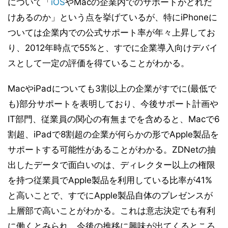
について「
iOS
やMacの企業内でのサポートがどれだ
けあるのか」という点を挙げているが、特にiPhoneに
ついては企業内での公式サポート率が年々上昇してお
り、2012年時点で55%と、すでに企業導入向けデバイ
スとして一定の評価を得ていることがわかる。
MacやiPadについても3割以上の企業がすでに(最低で
も)部分サポートを表明しており、今後サポート計画や
IT部門、従業員の関心の有無までを含めると、Macで6
割超、iPadで8割超の企業が何らかの形でApple製品を
サポートする可能性があることがわかる。ZDNetの抽
出したデータで面白いのは、ディレクター以上の権限
を持つ従業員でApple製品を利用している比率が41%
と高いことで、すでにApple製品自体のプレゼンスが
上層部で高いことがわかる。これは意志決定でも有利
に働くとみられ、今後の推移に興味が出てくるところ