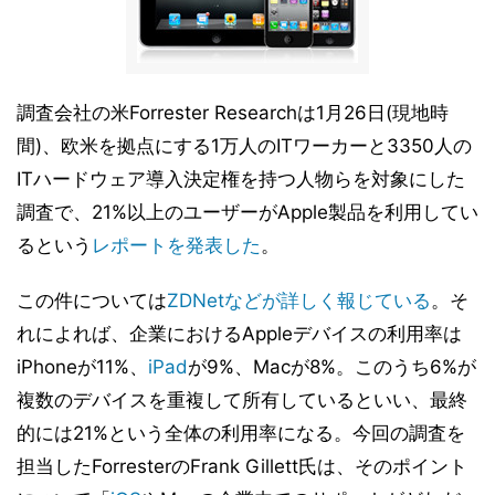
調査会社の米Forrester Researchは1月26日(現地時
間)、欧米を拠点にする1万人のITワーカーと3350人の
ITハードウェア導入決定権を持つ人物らを対象にした
調査で、21%以上のユーザーがApple製品を利用してい
るという
レポートを発表した
。
この件については
ZDNetなどが詳しく報じている
。そ
れによれば、企業におけるAppleデバイスの利用率は
iPhoneが11%、
iPad
が9%、Macが8%。このうち6%が
複数のデバイスを重複して所有しているといい、最終
的には21%という全体の利用率になる。今回の調査を
担当したForresterのFrank Gillett氏は、そのポイント