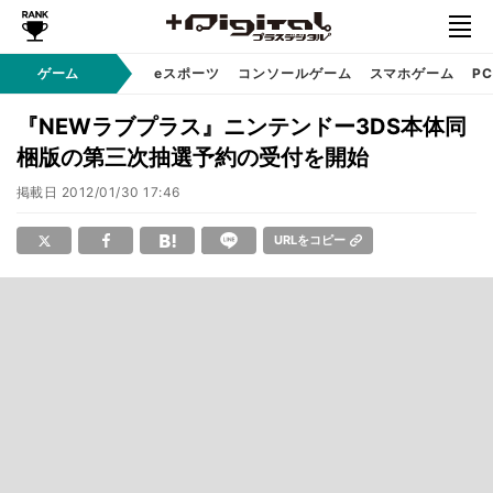
ゲーム
eスポーツ
コンソールゲーム
スマホゲーム
P
『NEWラブプラス』ニンテンドー3DS本体同
梱版の第三次抽選予約の受付を開始
掲載日
2012/01/30 17:46
URLをコピー