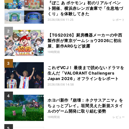
『ぽこ あ ポケモン』初のリアルイベン
ト開催、横浜赤レンガ倉庫で「生息地づ
くり」を体験してきた
2026/08/06 11:25
レポート
【TGS2026】厨房機器メーカーの中西
製作所が東京ゲームショウ2026に初出
展、新作ARGなど披露
19時間前
これぞVCJ！ 最後まで読めないドラマを
生んだ「VALORANT Challengers
Japan 2026」オフラインをレポート
2026/08/06 14:58
ホヨバ新作『崩壊：ネクサスアニマ』を
ちょっとプレイ。垣間見えた新規スタイ
ルのゲーム開発に取り組む姿勢
19時間前
レビュー