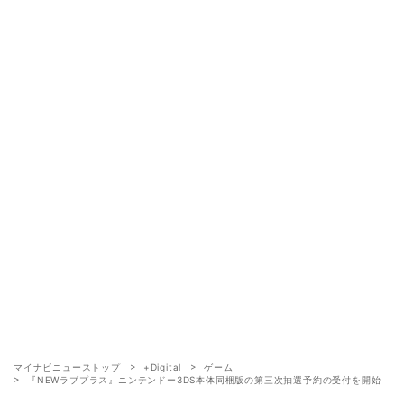
マイナビニューストップ
+Digital
ゲーム
『NEWラブプラス』ニンテンドー3DS本体同梱版の第三次抽選予約の受付を開始