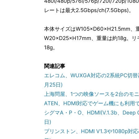
480i/480p/576i/576p/720i/720p
レートは最大2.5Gbps/ch(7.5Gbps)。
本体サイズはW105×D60×H21.5m
W20×D25×H17mm、重量は約18g。
18g。
関連記事
エレコム、WUXGA対応の2系統PC切替器 
月25日)
上海問屋、1つの映像ソースを2台のモニタに
ATEN、HDMI対応でゲーム機にも利用でき
シグマA・P・O、HDMI(V.1.3b、Deep
日)
プリンストン、HDMI V1.3や1080p対