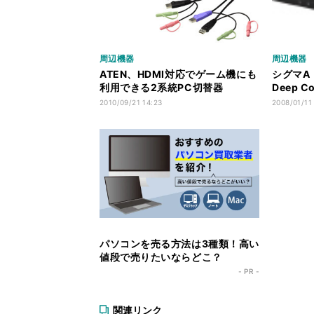
周辺機器
周辺機器
ATEN、HDMI対応でゲーム機にも
シグマA・
利用できる2系統PC切替器
Deep 
「CS692」
HDMI
2010/09/21 14:23
2008/01/11
パソコンを売る方法は3種類！高い
値段で売りたいならどこ？
- PR -
関連リンク