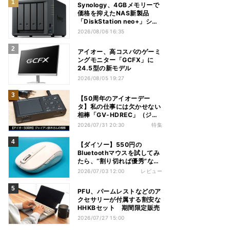
Synology、4GBメモリーで
価格を抑えたNAS新製品
「DiskStation neo+」シリ
ーズ
2026/08/06 16:35
アイオー、高コスパのゲーミ
ングモニター「GCFX」に
24.5型の新モデル
2026/08/05 19:27
【50周年のアイオーデー
タ】私の仕事には欠かせない
相棒「GV-HDREC」（ジャ
イアン鈴木さん）
2026/07/31 20:30
特集
【ダイソー】550円の
Bluetoothマウスを試してみ
たら、“割り切れば優秀”な1
台だった
2026/07/03 12:00
レビュー
PFU、パームレストなどのア
クセサリーが付属する割安な
HHKBセット 期間限定販売
2026/07/27 15:00