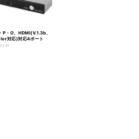
P・O、HDMI(V.1.3b、
Color対応)対応4ポート
セレクター
 22:42