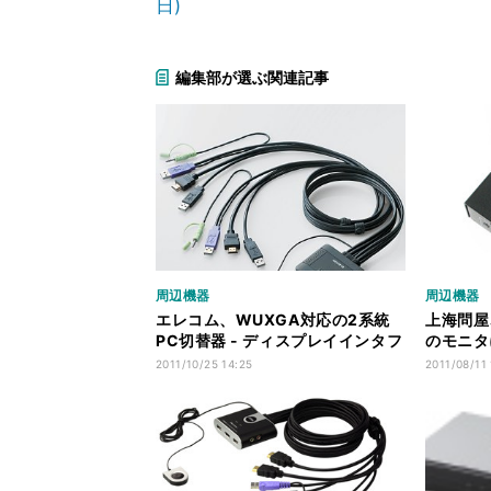
日)
編集部が選ぶ関連記事
周辺機器
周辺機器
エレコム、WUXGA対応の2系統
上海問屋
PC切替器 - ディスプレイインタフ
のモニタ
ェースはHDMI
器
2011/10/25 14:25
2011/08/11 