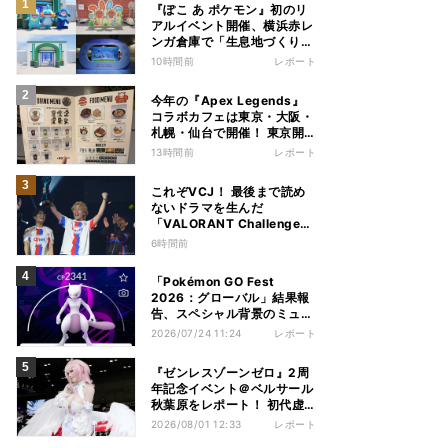
『ぽこ あ ポケモン』初のリ
アルイベント開催、横浜赤レ
ンガ倉庫で「生息地づくり」
を体験してきた
10時間前
レポート
今年の『Apex Legends』
コラボカフェは東京・大阪・
札幌・仙台で開催！ 東京開
催分を見てきた
13時間前
レポート
これぞVCJ！ 最後まで読め
ないドラマを生んだ
「VALORANT Challengers
Japan 2026」オフラインを
6時間前
レポート
「Pokémon GO Fest
2026：グローバル」結果報
告、スペシャル背景のミュウ
ツーや色違いポケモンもゲッ
2026/07/24 11:24
レポート
ト
『ゼンレスゾーンゼロ』2周
年記念イベント＠ベルサール
秋葉原をレポート！ 初代虚
狩りレミエール、実在。
2026/08/01 12:33
レポート