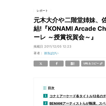
レポート
元木大介や二階堂姉妹、
結!『KONAMI Arcade 
ーレ ～授賞祝賀会～』
掲載日
2011/12/05 12:23
著者：
担当ぱぴい
URLをコピー
目次
コナミアーケード各タイトル12名の
1
BEMANIアーティストらが熱演、ス
2