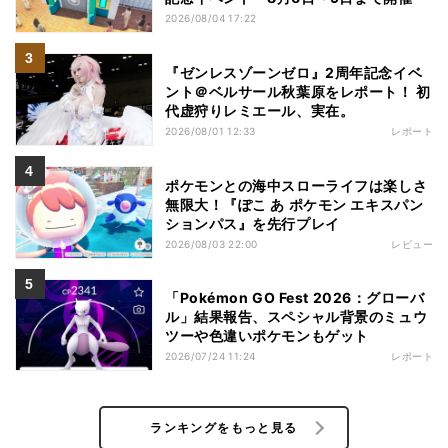
2026/08/04 17:22
『ゼンレスゾーンゼロ』2周年記念イベ
ント＠ベルサール秋葉原をレポート！ 初
代虚狩りレミエール、実在。
2026/08/01 12:33
レポート
ポケモンとの海中スローライフは楽しさ
無限大！『ぽこ あ ポケモン エキスパン
ションパス』を先行プレイ
2026/08/03 22:00
レビュー
「Pokémon GO Fest 2026：グローバ
ル」結果報告、スペシャル背景のミュウ
ツーや色違いポケモンもゲット
2026/07/24 11:24
レポート
ランキングをもっと見る