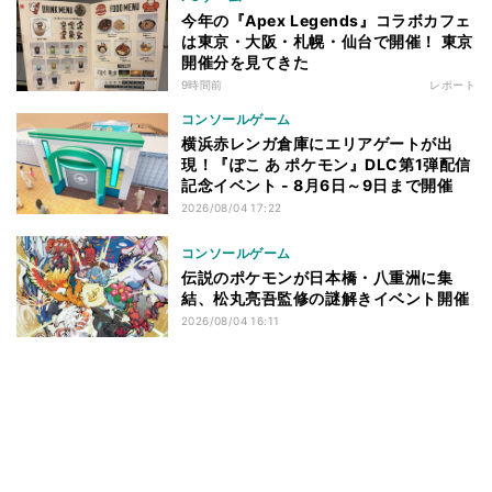
今年の『Apex Legends』コラボカフェ
は東京・大阪・札幌・仙台で開催！ 東京
開催分を見てきた
9時間前
レポート
コンソールゲーム
横浜赤レンガ倉庫にエリアゲートが出
現！『ぽこ あ ポケモン』DLC第1弾配信
記念イベント - 8月6日～9日まで開催
2026/08/04 17:22
コンソールゲーム
伝説のポケモンが日本橋・八重洲に集
結、松丸亮吾監修の謎解きイベント開催
2026/08/04 16:11