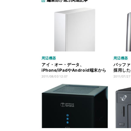
周辺機器
周辺機器
アイ・オー・データ、
バッファ
iPhone/iPadやAndroid端末から
採用した
も簡単につながるNAS
追加
2011/08/03 12:07
2011/07/27