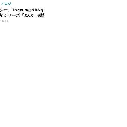
クノロジ
シー、ThecusのNASキ
新シリーズ「XXX」6製
 19:22