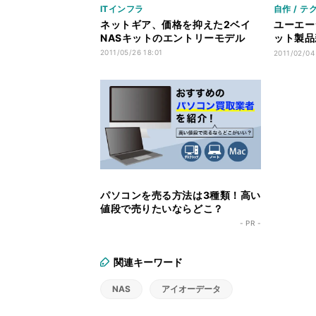
ITインフラ
自作 / テ
ネットギア、価格を抑えた2ベイ
ユーエー
NASキットのエントリーモデル
ット製品
品を発売
2011/05/26 18:01
2011/02/04
パソコンを売る方法は3種類！高い
値段で売りたいならどこ？
- PR -
関連キーワード
NAS
アイオーデータ