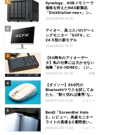
Synology、4GBメモリーで
価格を抑えたNAS新製品
「DiskStation neo+」シリ
ーズ
2026/08/06 16:35
アイオー、高コスパのゲーミ
ングモニター「GCFX」に
24.5型の新モデル
2026/08/05 19:27
【50周年のアイオーデー
タ】私の仕事には欠かせない
相棒「GV-HDREC」（ジャ
イアン鈴木さん）
2026/07/31 20:30
特集
【ダイソー】550円の
Bluetoothマウスを試してみ
たら、“割り切れば優秀”な1
台だった
2026/07/03 12:00
レビュー
BenQ「ScreenBar Halo
2」レビュー。高級モニター
ライトの真価を2週間使い込
んで体感する
2026/02/28 17:33
レビュー