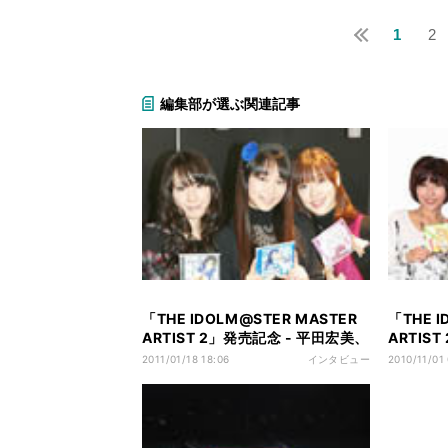
1
2
編集部が選ぶ関連記事
「THE IDOLM@STER MASTER
「THE I
ARTIST 2」発売記念 - 平田宏美、
ARTIS
今井麻美、原由実が語る
子、沼倉
2011/01/18 18:06
インタビュー
2010/11/01
「MASTER ARTIST 2」の裏側
「MAST