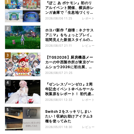
『ぽこ あ ポケモン』初のリ
アルイベント開催、横浜赤レ
ンガ倉庫で「生息地づくり」
を体験してきた
2026/08/06 11:25
レポート
ホヨバ新作『崩壊：ネクサス
アニマ』をちょっとプレイ。
垣間見えた新規スタイルのゲ
ーム開発に取り組む姿勢
2026/08/07 21:11
レビュー
【TGS2026】厨房機器メー
カーの中西製作所が東京ゲー
ムショウ2026に初出展、新
作ARGなど披露
2026/08/07 21:25
『ゼンレスゾーンゼロ』2周
年記念イベント＠ベルサール
秋葉原をレポート！ 初代虚
狩りレミエール、実在。
2026/08/01 12:33
レポート
Switch 2をスッキリしまい
たい！収納お助けアイテム3
種を使ってみた
2026/05/01 18:30
レビュー