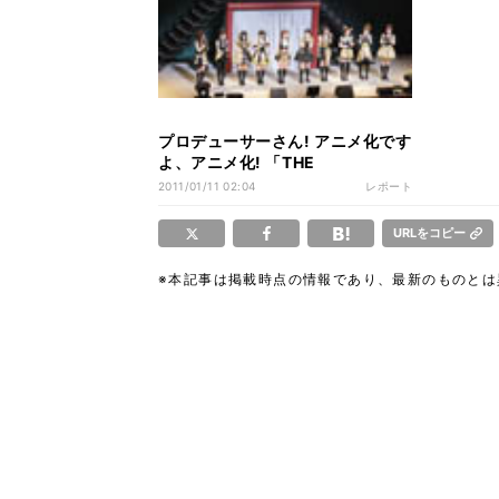
プロデューサーさん! アニメ化です
よ、アニメ化! 「THE
IDOLM@STER 2 765pro
2011/01/11 02:04
レポート
H@PPINESS NEW YE@R
P@RTY!! 2011」開催
URLをコピー
※本記事は掲載時点の情報であり、最新のものと