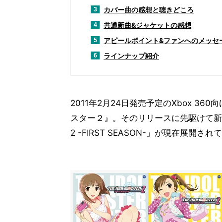
カバー曲の感想と聴きどころ
3
共通新曲&ジャケットの感想
4
アピールポイント&ファンへのメッセ
5
ラインナップ紹介
6
2011年2月24日発売予定のXbox 
スター２』。そのリリースに先駆けて新CDシリ
2 -FIRST SEASON-」が現在展開され