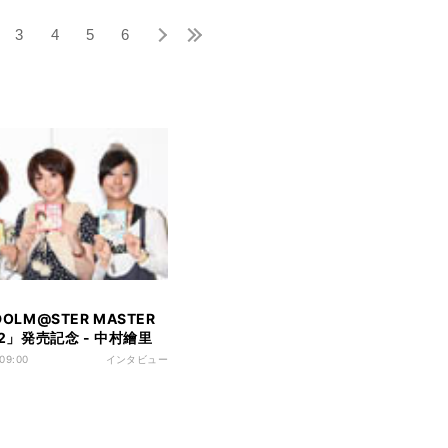
3
4
5
6
DOLM@STER MASTER
T 2」発売記念 - 中村繪里
愛美、長谷川明子が語る
 09:00
インタビュー
ER ARTIST 2」の裏側