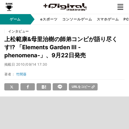
ゲーム
eスポーツ
コンソールゲーム
スマホゲーム
P
インタビュー
上松範康&母里治樹の師弟コンビが語り尽く
す!? 「Elements Garden III -
phenomena-」、9月22日発売
掲載日
2010/09/14 17:30
著者：
竹間葵
URLをコピー