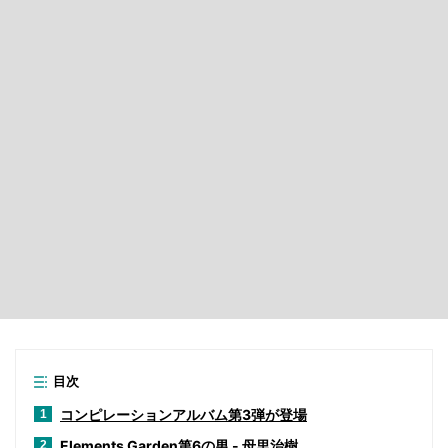
目次
コンピレーションアルバム第3弾が登場
1
Elements Garden第6の男 - 母里治樹
2