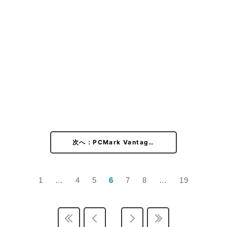
次へ：PCMark Vantag…
1
…
4
5
6
7
8
…
19