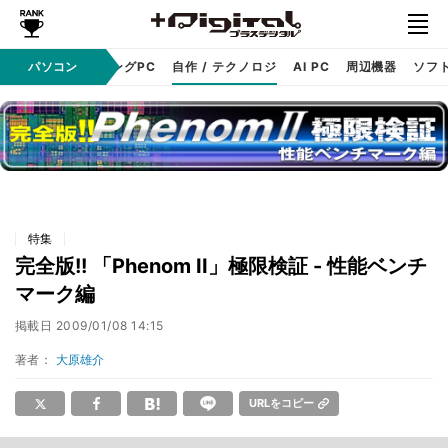
PC本体
パソコン
ゲーミングPC
自作 / テクノロジ
AI PC
周辺機器
ソフ
特集
完全版!! 「Phenom II」極限検証 - 性能ベンチ
マーク編
掲載日
2009/01/08 14:15
著者：
大原雄介
URLをコピー