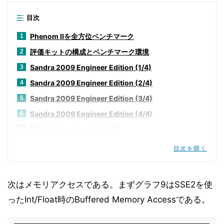
目次
Phenom IIを全方位ベンチマーク
1
評価キットの構成とベンチマーク環境
2
Sandra 2009 Engineer Edition (1/4)
3
Sandra 2009 Engineer Edition (2/4)
4
Sandra 2009 Engineer Edition (3/4)
5
Sandra 2009 Engineer Edition (4/4)
6
PCMark Vantage v1.0 (1/2)
7
PCMark Vantage v1.0 (2/2)
8
目次を開く
SYSmark 2007 Preview Version 1.04
9
CineBench R10
10
次はメモリアクセスである。まずグラフ9はSSE2を使
POV-RAY v3.7 beta 29
11
ったInt/Float時のBuffered Memory Accessである。
3DMark Vantage v1.0
12
Game Benchmarks (1/2)
13