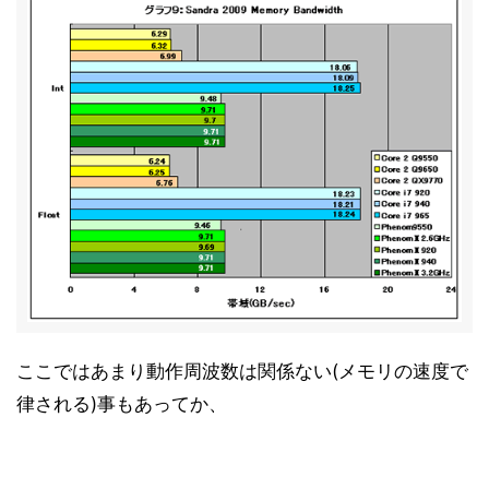
Game Benchmarks (2/2)
14
TMPGEnc4 XP 4.6.3.268 英語版
15
MainConcept Reference+H.264/AVC 1.6.1
16
消費電力 (1/2)
17
消費電力 (2/2)
18
考察
19
ここではあまり動作周波数は関係ない(メモリの速度で
律される)事もあってか、