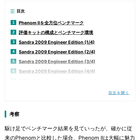
目次
Phenom IIを全方位ベンチマーク
1
評価キットの構成とベンチマーク環境
2
Sandra 2009 Engineer Edition (1/4)
3
Sandra 2009 Engineer Edition (2/4)
4
Sandra 2009 Engineer Edition (3/4)
5
Sandra 2009 Engineer Edition (4/4)
6
PCMark Vantage v1.0 (1/2)
7
PCMark Vantage v1.0 (2/2)
8
目次を開く
SYSmark 2007 Preview Version 1.04
9
CineBench R10
10
考察
POV-RAY v3.7 beta 29
11
駆け足でベンチマーク結果を見ていったが、確かに従
3DMark Vantage v1.0
12
来のPhenomと比較した場合、Phenom IIは大幅に魅力
Game Benchmarks (1/2)
13