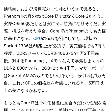
価格面、および消費電力、性能という面で見ると、
Phenom IIの真の敵はCore i7ではなくCore 2だろう。
実際Q9550あたりとは実に良い勝負になりそうだ。実
際、構成を考えた場合、Core i7はPhenomよりも大幅
に高価になる。
CPU
の値段を別にしても、現状の
Socket 1336は6層以上が必須で、実売価格でも3万円
程度。DDR3メモリがDDR3-1066×3で1万2千円前
後。対するPhenomは、メモリなんて暴落しまくりの
DDR2-800だから、2GB×2でも4千円。マザーボード
はSocket AM2のものでもいけるから、安ければ1万円
台。これとCPUの価格差を考慮にいれると、5万円以
上の差になりかねない。
もっともCore i7はその価格差に見合うだけの性能を発
揮しているともいえるので、単純に安ければ正義とも