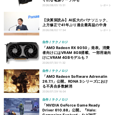
2026/08/05 15:51
レポート
【決算深読み】AI拡大のパナソニック、
上方修正で41年ぶり過去最高益の中身
2026/08/02 17:54
レポート
自作 / テクノロジ
「AMD Radeon RX 9050」発表。消費
者向けにはVRAM 8GB搭載、一部用途向
けにVRAM 4GBモデルも？
2026/07/30 11:32
自作 / テクノロジ
「AMD Radeon Software Adrenalin
26.7.1」公開。RDNA 3シリーズにおけ
る不具合多数解消
2026/07/29 16:04
自作 / テクノロジ
「NVIDIA GeForce Game Ready
Driver 610.88」公開。『Halo:
Campaign Evolved』など対応