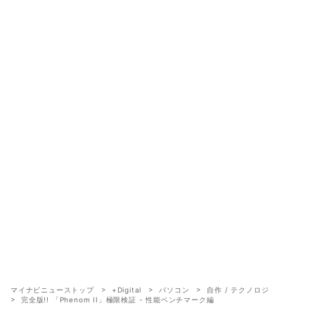
マイナビニューストップ
+Digital
パソコン
自作 / テクノロジ
完全版!! 「Phenom II」極限検証 - 性能ベンチマーク編