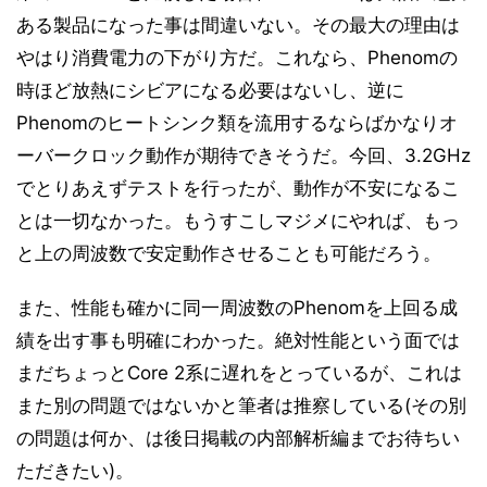
ある製品になった事は間違いない。その最大の理由は
Game Benchmarks (2/2)
14
やはり消費電力の下がり方だ。これなら、Phenomの
TMPGEnc4 XP 4.6.3.268 英語版
15
時ほど放熱にシビアになる必要はないし、逆に
MainConcept Reference+H.264/AVC 1.6.1
16
Phenomのヒートシンク類を流用するならばかなりオ
消費電力 (1/2)
17
ーバークロック動作が期待できそうだ。今回、3.2GHz
消費電力 (2/2)
18
でとりあえずテストを行ったが、動作が不安になるこ
考察
19
とは一切なかった。もうすこしマジメにやれば、もっ
と上の周波数で安定動作させることも可能だろう。
また、性能も確かに同一周波数のPhenomを上回る成
績を出す事も明確にわかった。絶対性能という面では
まだちょっとCore 2系に遅れをとっているが、これは
また別の問題ではないかと筆者は推察している(その別
の問題は何か、は後日掲載の内部解析編までお待ちい
ただきたい)。