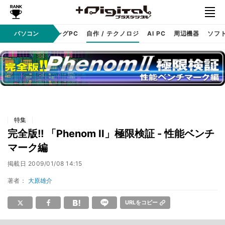
PC本体
パソコン
ゲーミングPC
自作 / テクノロジ
AI PC
周辺機器
ソフ
特集
完全版!! 「Phenom II」極限検証 - 性能ベンチ
マーク編
掲載日
2009/01/08 14:15
著者：
大原雄介
URLをコピー