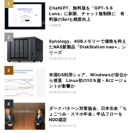
ChatGPT、無料版を「GPT-5.6
Luna」に刷新、チャット無制限に 有
料版のSolも精度向上
11時間前
Synology、4GBメモリーで価格を抑え
たNAS新製品「DiskStation neo+」シ
リーズ
2026/08/06 16:35
米国OS利用シェア、Windowsが首位か
ら後退 Linux初の10％超 - AIエージェ
ントが影響か
2026/08/04 12:50
ダークパターン対策協会、日本生命「ち
ょこつみ・スマホ年金」申込フローを
NDD認定
2026/08/04 20:25