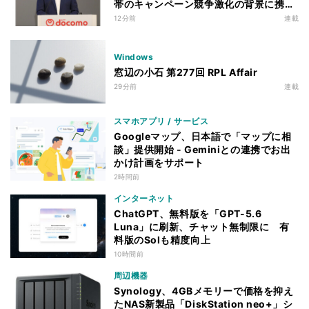
帯のキャンペーン競争激化の背景に携帯
各社の“迷い”あり
12分前
連載
Windows
窓辺の小石 第277回 RPL Affair
29分前
連載
スマホアプリ / サービス
Googleマップ、日本語で「マップに相
談」提供開始 - Geminiとの連携でお出
かけ計画をサポート
2時間前
インターネット
ChatGPT、無料版を「GPT-5.6
Luna」に刷新、チャット無制限に 有
料版のSolも精度向上
10時間前
周辺機器
Synology、4GBメモリーで価格を抑え
たNAS新製品「DiskStation neo+」シ