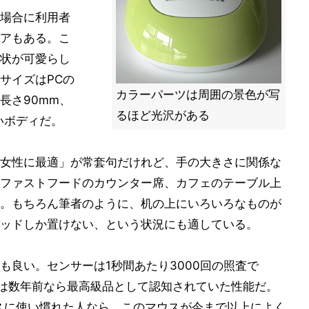
場合に利用者
アもある。こ
状が可愛らし
サイズはPCの
カラーパーツは周囲の景色が写
長さ90mm、
るほど光沢がある
いボディだ。
女性に最適」が常套句だけれど、手の大きさに関係な
ファストフードのカウンター席、カフェのテーブル上
。もちろん筆者のように、机の上にいろいろなものが
ッドしか置けない、という状況にも適している。
も良い。センサーは1秒間あたり3000回の照査で
これは数年前なら最高級品として認知されていた性能だ。
スに使い慣れた人なら、このマウスが今まで以上によく