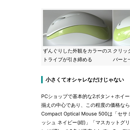
ずんぐりした外観をカラーのス
クリッ
トライプが引き締める
バーと
小さくてオシャレなだけじゃない
PCショップで基本的な2ボタン＋ホイール
揃えの中心であり、この程度の価格ならデザ
Compact Optical Mouse 50
ッシュ ネイビー(紺)」「マスカットグ