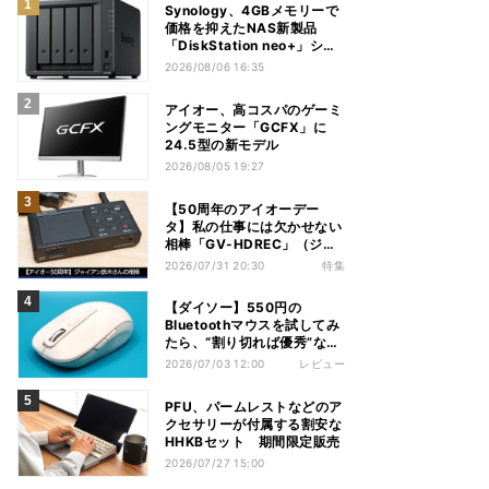
Synology、4GBメモリーで
価格を抑えたNAS新製品
「DiskStation neo+」シリ
ーズ
2026/08/06 16:35
アイオー、高コスパのゲーミ
ングモニター「GCFX」に
24.5型の新モデル
2026/08/05 19:27
【50周年のアイオーデー
タ】私の仕事には欠かせない
相棒「GV-HDREC」（ジャ
イアン鈴木さん）
2026/07/31 20:30
特集
【ダイソー】550円の
Bluetoothマウスを試してみ
たら、“割り切れば優秀”な1
台だった
2026/07/03 12:00
レビュー
PFU、パームレストなどのア
クセサリーが付属する割安な
HHKBセット 期間限定販売
2026/07/27 15:00