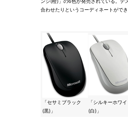
ンジ(橙)」の6色が発売されている。
合わせたりというコーディネートができ
「セサミブラック
「シルキーホワイ
(黒)」
(白)」