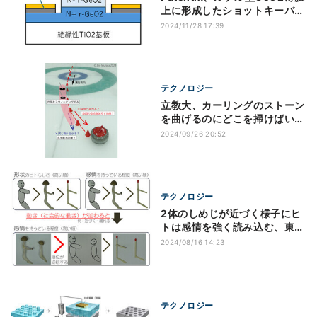
上に形成したショットキーバリ
アダイオードの動作確認に成功
2024/11/28 17:39
テクノロジー
立教大、カーリングのストーン
を曲げるのにどこを掃けばいい
のかを解明
2024/09/26 20:52
テクノロジー
2体のしめじが近づく様子にヒ
トは感情を強く読み込む、東大
が確認
2024/08/16 14:23
テクノロジー