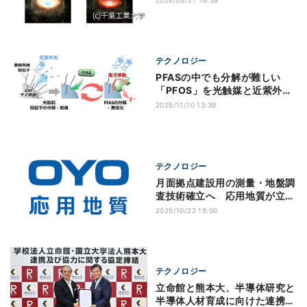
テクノロジー
PFASの中でも分解が難しい
「PFOS」を光触媒と近紫外光
で分解する手法、立命館が開発
2025/11/10 13:39
テクノロジー
月面拠点建設用の測量・地盤調
査技術確立へ 応用地質が立命
館大らと共同研究
2025/10/22 19:00
テクノロジー
立命館と熊本大、半導体研究と
半導体人材育成に向けた連携協