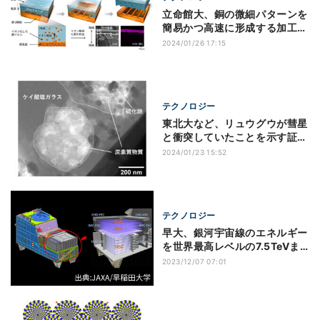
立命館大、銅の微細パターンを
簡易かつ高速に形成する加工技
術を開発
2024/01/26 17:15
テクノロジー
東北大など、リュウグウが彗星
と衝突していたことを示す証拠
を発見
2024/01/23 15:52
テクノロジー
早大、銀河宇宙線のエネルギー
を世界最高レベルの7.5TeVま
で高精度に観測
2023/12/07 07:01