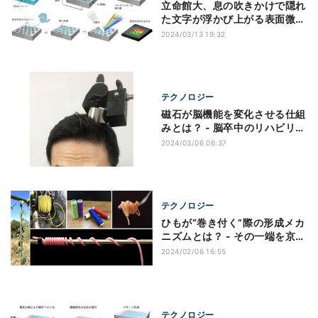
立命館大、息の吹きかけで隠れ
た文字が浮かび上がる表面微細
加工技術を開発
2024/03/13 19:32
テクノロジー
磁石が脳機能を変化させる仕組
みとは？ - 脳卒中のリハビリへ
の応用も期待
2024/03/06 06:37
テクノロジー
ひもが“巻き付く”際の形成メカ
ニズムとは？ - その一端を京大
が解明
2024/02/06 16:55
テクノロジー