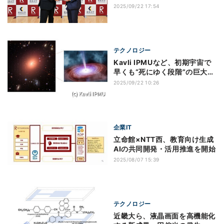
定を締結
2025/09/22 17:54
テクノロジー
Kavli IPMUなど、初期宇宙で
早くも“死にゆく段階”の巨大銀
河を発見
2025/09/22 10:26
企業IT
立命館×NTT西、教育向け生成
AIの共同開発・活用推進を開始
2025/08/07 15:39
テクノロジー
近畿⼤ら、液晶画面を高機能化