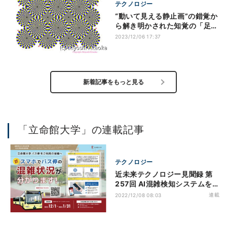
テクノロジー
“動いて見える静止画”の錯覚か
ら解き明かされた知覚の「足し
算則」とは？
2023/12/06 17:37
新着記事をもっと見る
「立命館大学」の連載記事
テクノロジー
近未来テクノロジー見聞録 第
257回 AI混雑検知システムを
活用したバス停の混雑状況可視
連載
2022/12/08 08:03
化の実証実験が開始！