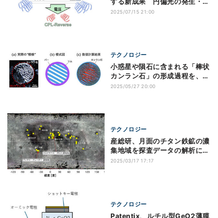
する新成果 円偏光の発生・回
転方向の高速切替に成功
2025/07/15 21:00
テクノロジー
小惑星や隕石に含まれる「棒状
カンラン石」の形成過程を、数
値計算で初再現
2025/05/27 20:00
テクノロジー
産総研、月面のチタン鉄鉱の濃
集地域を探査データの解析によ
り特定
2025/03/17 17:17
テクノロジー
Patentix、ルチル型GeO2薄膜