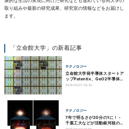
康的な生活の実現に向けた研究なども進めている同大学の
取り組みや最新の研究成果、研究室の情報などをお届けし
ます。
「立命館大学」の新着記事
テクノロジー
立命館大学発半導体スタートア
ップPatentix、GeO2半導体の
実用化に向け約1.5億円を調達
2026/04/07 06:30
テクノロジー
7年で明るさが20分の1に！ -
千葉工大などが活動銀河核の急
激な減光発見
2026/03/27 16:58