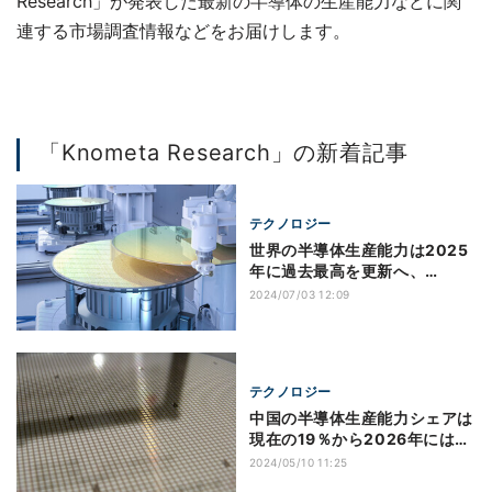
Research」が発表した最新の半導体の生産能力などに関
連する市場調査情報などをお届けします。
「Knometa Research」の新着記事
テクノロジー
世界の半導体生産能力は2025
年に過去最高を更新へ、
Knometa予測
2024/07/03 12:09
テクノロジー
中国の半導体生産能力シェアは
現在の19％から2026年には世
界最大に、Knometa予測
2024/05/10 11:25