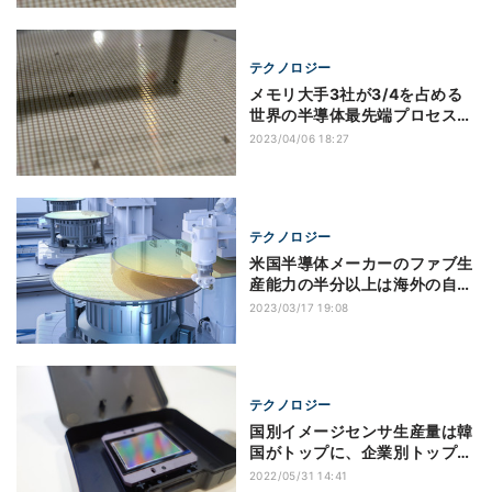
テクノロジー
メモリ大手3社が3/4を占める
世界の半導体最先端プロセスの
生産能力、Knometa調べ
2023/04/06 18:27
テクノロジー
米国半導体メーカーのファブ生
産能力の半分以上は海外の自社
ファブ、Knometa調べ
2023/03/17 19:08
テクノロジー
国別イメージセンサ生産量は韓
国がトップに、企業別トップは
ソニー Knometa調べ
2022/05/31 14:41