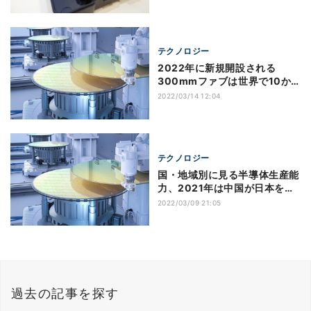
テクノロジー
2022年に新規開設される
300mmファブは世界で10か
所の見通し、Knometa予測
2022/03/14 12:04
テクノロジー
国・地域別に見る半導体生産能
力、2021年は中国が日本を抜
き3位に
2022/03/09 21:05
過去の記事を探す