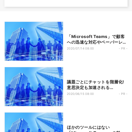
「Microsoft Teams」で顧客
への迅速な対応やペーパーレス
化を実現
2020/07/14 08:00
- PR -
議題ごとにチャットを階層化!
意思決定も加速される
「Microsoft Teams」
2020/06/15 08:00
- PR -
ほかのツールにはない