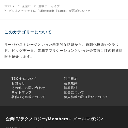
TECH+
企業IT
連載アーカイブ
ビジネスチャットに「Microsoft Teams」が選ばれるワケ
このカテゴリーについて
サーバやストレージといった基本的な話題から、仮想化技術やクラウ
ド、ビッグデータ、業務アプリケーションといった企業向けITの最新情
報を紹介します。
TECH+について
利用規約
お知らせ
会員規約
その他、お問い合わせ
情報提供
サイトマップ
広告について
著作権と転載について
個人情報の取り扱いについて
企業IT/テクノロジー/Members+ メールマガジン