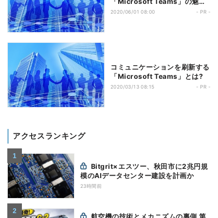
「Microsoft Teams」の魅力
とは?
2020/06/01 08:00
- PR -
コミュニケーションを刷新する
「Microsoft Teams」とは?
2020/03/13 08:15
- PR -
アクセスランキング
Bitgrit×エスツー、秋田市に2兆円規
模のAIデータセンター建設を計画か
23時間前
航空機の技術とメカニズムの裏側 第