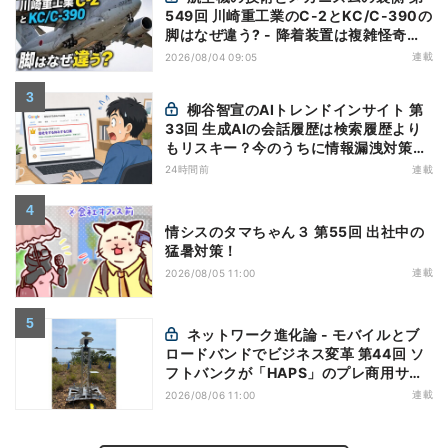
549回 川崎重工業のC-2とKC/C-390の
脚はなぜ違う? - 降着装置は複雑怪奇
(5)|軍用輸送機(10)
連載
2026/08/04 09:05
柳谷智宣のAIトレンドインサイト 第
33回 生成AIの会話履歴は検索履歴より
もリスキー？今のうちに情報漏洩対策を
万全にしておこう
24時間前
連載
情シスのタマちゃん３ 第55回 出社中の
猛暑対策！
連載
2026/08/05 11:00
ネットワーク進化論 - モバイルとブ
ロードバンドでビジネス変革 第44回 ソ
フトバンクが「HAPS」のプレ商用サー
ビス開始を表明、本格的な商用展開のめ
連載
2026/08/06 11:00
どは