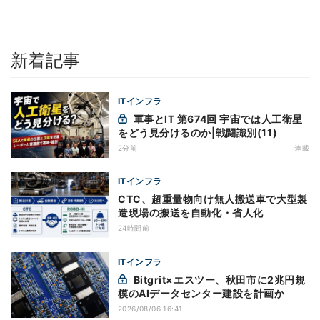
新着記事
ITインフラ
軍事とIT 第674回 宇宙では人工衛星
をどう見分けるのか|戦闘識別(11)
2分前
連載
ITインフラ
CTC、超重量物向け無人搬送車で大型製
造現場の搬送を自動化・省人化
24時間前
ITインフラ
Bitgrit×エスツー、秋田市に2兆円規
模のAIデータセンター建設を計画か
2026/08/06 16:41