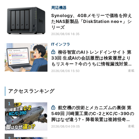
周辺機器
Synology、4GBメモリーで価格を抑え
たNAS新製品「DiskStation neo+」シ
リーズ
2026/08/06 16:35
ITインフラ
柳谷智宣のAIトレンドインサイト 第
33回 生成AIの会話履歴は検索履歴より
もリスキー？今のうちに情報漏洩対策を
万全にしておこう
連載
2026/08/06 15:50
アクセスランキング
航空機の技術とメカニズムの裏側 第
549回 川崎重工業のC-2とKC/C-390の
脚はなぜ違う? - 降着装置は複雑怪奇
(5)|軍用輸送機(10)
連載
2026/08/04 09:05