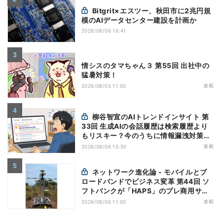
Bitgrit×エスツー、秋田市に2兆円規
模のAIデータセンター建設を計画か
2026/08/06 16:41
情シスのタマちゃん３ 第55回 出社中の
猛暑対策！
連載
2026/08/05 11:00
柳谷智宣のAIトレンドインサイト 第
33回 生成AIの会話履歴は検索履歴より
もリスキー？今のうちに情報漏洩対策を
万全にしておこう
連載
2026/08/06 15:50
ネットワーク進化論 - モバイルとブ
ロードバンドでビジネス変革 第44回 ソ
フトバンクが「HAPS」のプレ商用サー
ビス開始を表明、本格的な商用展開のめ
連載
2026/08/06 11:00
どは