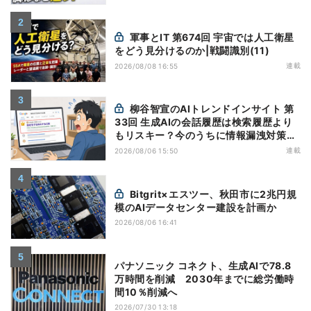
軍事とIT 第674回 宇宙では人工衛星
をどう見分けるのか|戦闘識別(11)
連載
2026/08/08 16:55
柳谷智宣のAIトレンドインサイト 第
33回 生成AIの会話履歴は検索履歴より
もリスキー？今のうちに情報漏洩対策を
万全にしておこう
連載
2026/08/06 15:50
Bitgrit×エスツー、秋田市に2兆円規
模のAIデータセンター建設を計画か
2026/08/06 16:41
パナソニック コネクト、生成AIで78.8
万時間を削減 2030年までに総労働時
間10％削減へ
2026/07/30 13:18