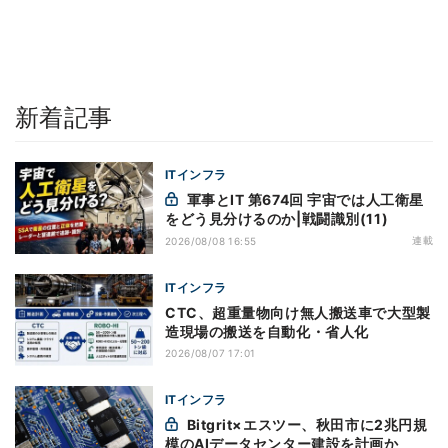
新着記事
ITインフラ
軍事とIT 第674回 宇宙では人工衛星
をどう見分けるのか|戦闘識別(11)
連載
2026/08/08 16:55
ITインフラ
CTC、超重量物向け無人搬送車で大型製
造現場の搬送を自動化・省人化
2026/08/07 17:01
ITインフラ
Bitgrit×エスツー、秋田市に2兆円規
模のAIデータセンター建設を計画か