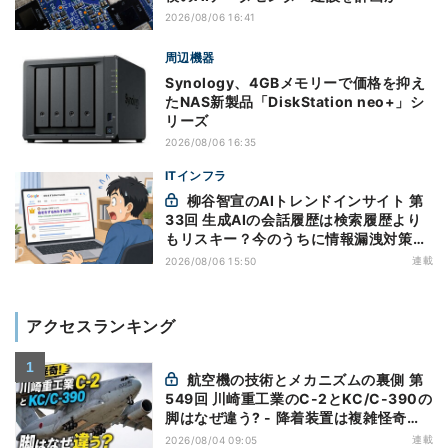
2026/08/06 16:41
周辺機器
Synology、4GBメモリーで価格を抑え
たNAS新製品「DiskStation neo+」シ
リーズ
2026/08/06 16:35
ITインフラ
柳谷智宣のAIトレンドインサイト 第
33回 生成AIの会話履歴は検索履歴より
もリスキー？今のうちに情報漏洩対策を
万全にしておこう
連載
2026/08/06 15:50
アクセスランキング
航空機の技術とメカニズムの裏側 第
549回 川崎重工業のC-2とKC/C-390の
脚はなぜ違う? - 降着装置は複雑怪奇
(5)|軍用輸送機(10)
連載
2026/08/04 09:05