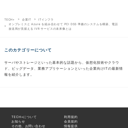
TECH+
企業IT
ITインフラ
オンプレミスと Azure を組み合わせて PCI DSS 準拠のシステムを構築、電話
放送局が見据える IVR サービスの未来像とは
このカテゴリーについて
サーバやストレージといった基本的な話題から、仮想化技術やクラウ
ド、ビッグデータ、業務アプリケーションといった企業向けITの最新情
報を紹介します。
TECH+について
利用規約
お知らせ
会員規約
その他、お問い合わせ
情報提供