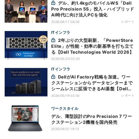
デル、約1.4kgのモバイルWS「Dell
Pro Precision 5S」投入 - ハイブリッド
AI時代に向け法人PCを強化
レポート
2026/06/17 06:00
ITインフラ
2年ぶりの大型刷新、「PowerStore
Elite」が性能・効率の新基準を打ち立て
る【Dell Technologies World 2026】
2026/05/20 02:00
ITインフラ
DellがAI Factory戦略を加速。ワー
クステーションからデータセンターまで
シームレスに拡張できるAI基盤【Dell
Technologies World 2026】
レポート
2026/05/19 02:00
ワークスタイル
デル、薄型設計のPro Precision 7 ワー
クステーション2機種を国内発売
2026/04/01 19:13