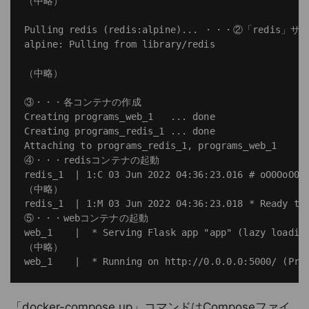
（中略）

Pulling redis (redis:alpine)... ・・・②「redi
alpine: Pulling from library/redis

（中略）

③・・・各コンテナの作成

Creating programs_web_1   ... done

Creating programs_redis_1 ... done

Attaching to programs_redis_1, programs_web_1

④・・・redisコンテナの起動

redis_1  | 1:C 03 Jun 2022 04:36:23.016 # oO0OoO0Oo
（中略）

redis_1  | 1:M 03 Jun 2022 04:36:23.018 * Ready to 
⑤・・・webコンテナの起動

web_1    |  * Serving Flask app "app" (lazy loading
（中略）

「docker-compose up」コマンドはComposeファイ