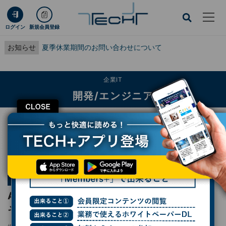
ログイン
新規会員登録
お知らせ
夏季休業期間のお問い合わせについて
企業IT
開発/エンジニア
CLOSE
TECH+
企業IT
開発/エンジニア
Azureでコンテナ化アプリを動かしてみよう その4
連載
ゼロからはじめるAzure
第45回
Azureでコンテナ化アプリを動かしてみよう
その4