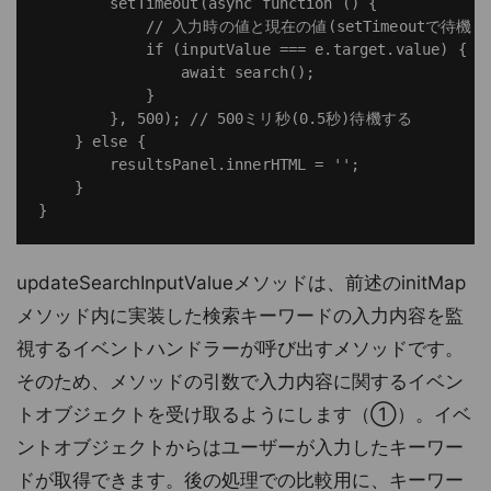
        setTimeout(async function () {

            // 入力時の値と現在の値(setTimeoutで
            if (inputValue === e.target.value) {

                await search();

            }

        }, 500); // 500ミリ秒(0.5秒)待機する

    } else {

        resultsPanel.innerHTML = '';

    }

updateSearchInputValueメソッドは、前述のinitMap
メソッド内に実装した検索キーワードの入力内容を監
視するイベントハンドラーが呼び出すメソッドです。
そのため、メソッドの引数で入力内容に関するイベン
トオブジェクトを受け取るようにします（①）。イベ
ントオブジェクトからはユーザーが入力したキーワー
ドが取得できます。後の処理での比較用に、キーワー