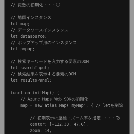
// 変数の初期化・・・①

// 地図インスタンス

let map;

// データソースインスタンス

let datasource;

// ポップアップ用のインスタンス

let popup;

// 検索キーワードを入力する要素のDOM

let searchInput;

// 検索結果を表示する要素のDOM

let resultsPanel;

function initMap() {

    // Azure Maps Web SDKの初期化

    map = new atlas.Map('myMap', { // letを削除 

        // 初期表示の座標・ズーム率を指定 ・・・②

        center: [-122.33, 47.6],

        zoom: 14,
