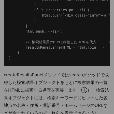
            }

            if (r.properties.poi.url) {

                html.push(`<div class="info"><a hre
            }

        }

        html.push(`</li>`);

        // 検索結果用のDOMに構築したHTMLを代入 ・・・③

        resultsPanel.innerHTML = html.join('');

    }

createResultsPanelメソッドではsearchメソッドで取
得した検索結果オブジェクトをもとに検索結果の一覧
をHTMLに描画する処理を実装します（①）。検索結
果オブジェクトには、検索キーワードにヒットした各
地点の名称・住所・電話番号・ホームページのURLな
どが含まれているのでこれらを表示できるように