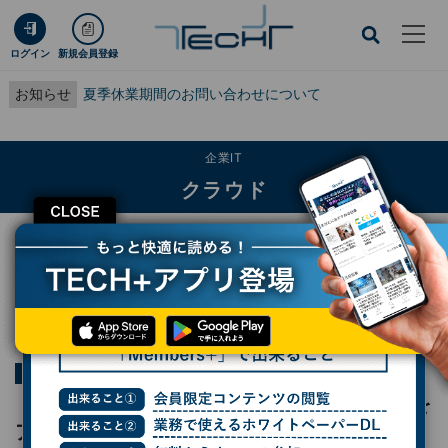
ログイン
新規会員登録
お知らせ
夏季休業期間のお問い合わせについて
企業IT
クラウド
CLOSE
TECH+
企業IT
クラウド
「Azure Maps」を使って地理情報サービスをアプリケーションに追加しよう そ
の３
連載
ゼロからはじめるAzure
第41回
「Azure Maps」を使って地理情報サービスを
アプリケーションに追加しよう その３