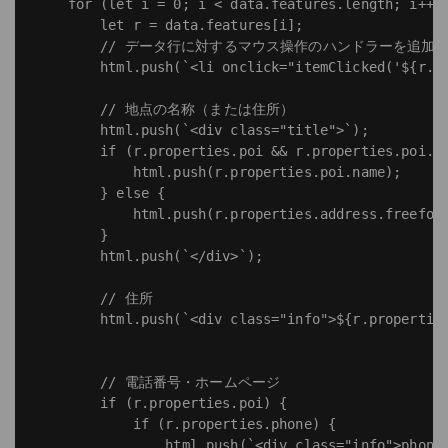
    for (let i = 0; i < data.features.length; i++) 
        let r = data.features[i];

        // データ行に対するマウス操作のハンドラーを追加 
        html.push(`<li onclick="itemClicked('${r.id
        // 地点の名称（または住所）

        html.push(`<div class="title">`);

        if (r.properties.poi && r.properties.poi.na
            html.push(r.properties.poi.name);

        } else {

            html.push(r.properties.address.freeform
        }

        html.push(`</div>`);

        // 住所

        html.push(`<div class="info">${r.properties
        // 電話番号・ホームページ

        if (r.properties.poi) {

            if (r.properties.phone) {

                html.push(`<div class="info">phone: