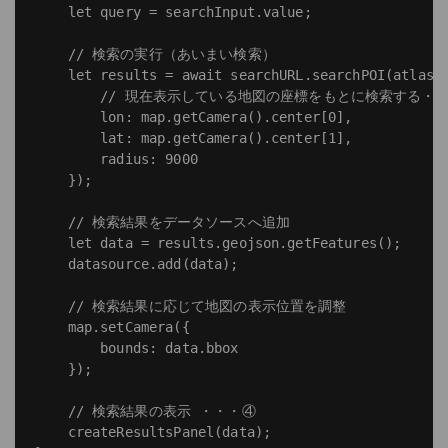
    let query = searchInput.value;

    // 検索の実行（あいまい検索）

    let results = await searchURL.searchPOI(atlas.s
        // 現在表示している地図の座標をもとに検索する・・
        lon: map.getCamera().center[0],

        lat: map.getCamera().center[1],

        radius: 9000

    });

    // 検索結果をデータソースへ追加

    let data = results.geojson.getFeatures();

    datasource.add(data);

    // 検索結果に応じて地図の表示位置を調整

    map.setCamera({

        bounds: data.bbox

    });

    // 検索結果の表示 ・・・④

    createResultsPanel(data);
