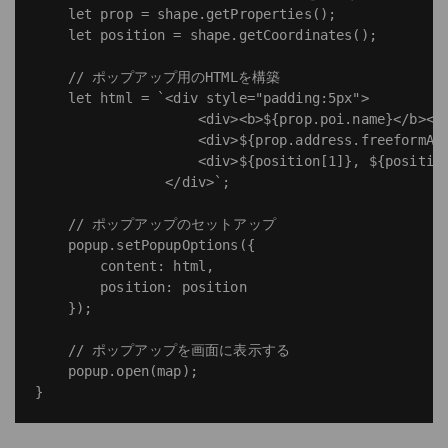
    let prop = shape.getProperties();

    let position = shape.getCoordinates();

    // ポップアップ用のHTMLを構築

    let html = `<div style="padding:5px">

                    <div><b>${prop.poi.name}</b></d
                    <div>${prop.address.freeformAdd
                    <div>${position[1]}, ${position
                </div>`;

    // ポップアップのセットアップ

    popup.setPopupOptions({

        content: html,

        position: position

    });

    // ポップアップを画面に表示する

    popup.open(map);
