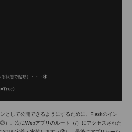
きる状態で起動）・・・④

ションとして公開できるようにするために、Flaskのイン
②）。次にWebアプリのルート（/）にアクセスされた
るようにAPIを定義・実装します（③）。最後にアプリケーシ