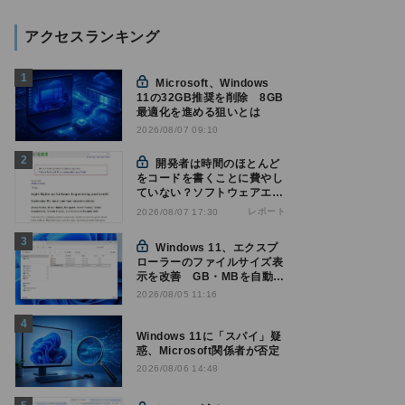
アクセスランキング
Microsoft、Windows
11の32GB推奨を削除 8GB
最適化を進める狙いとは
2026/08/07 09:10
開発者は時間のほとんど
をコードを書くことに費やし
ていない？ソフトウェアエン
ジニアリングにおけるAIの8
レポート
2026/08/07 17:30
つの神話への賛否
Windows 11、エクスプ
ローラーのファイルサイズ表
示を改善 GB・MBを自動表
示へ
2026/08/05 11:16
Windows 11に「スパイ」疑
惑、Microsoft関係者が否定
2026/08/06 14:48