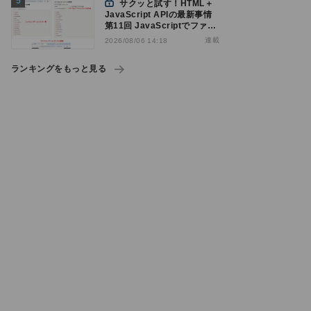
サクッと試す！HTML＋
JavaScript APIの最新事情
第11回 JavaScriptでファイ
ル管理！Origin Private File
連載
2026/08/06 14:18
Systemを活用する
ランキングをもっと見る