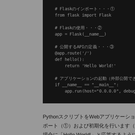
# Flaskのインポート・・・①

from flask import Flask

# Flaskの使用・・・②

app = Flask(__name__)

# 公開するAPIの定義・・・③

@app.route('/')

def hello():

    return 'Hello World!'

# アプリケーションの起動（外部公開で
if __name__ == "__main__":

PythonスクリプトをWebアプリケー
ポート（①）および初期化を行います（
場合に「Hello World!」と応答す