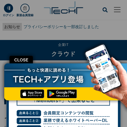
ログイン
新規会員登録
お知らせ
プライバシーポリシーを一部改訂しました
企業IT
クラウド
CLOSE
TECH+
企業IT
クラウド
「Azure Static Web Apps」を使って静的サイトを公開しよう
連載
ゼロからはじめるAzure
第37回
「Azure Static Web Apps」を使って静的サ
イトを公開しよう