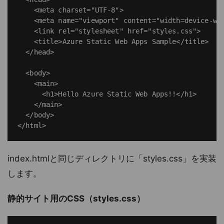
    <meta charset="UTF-8">

    <meta name="viewport" content="width=device-wid
    <link rel="stylesheet" href="styles.css">

    <title>Azure Static Web Apps Sample</title>

  </head>

  <body>

    <main>

      <h1>Hello Azure Static Web Apps!!</h1>

    </main>

  </body>

index.htmlと同じディレクトリに「styles.css」を実装
します。
静的サイト用のCSS（styles.css）