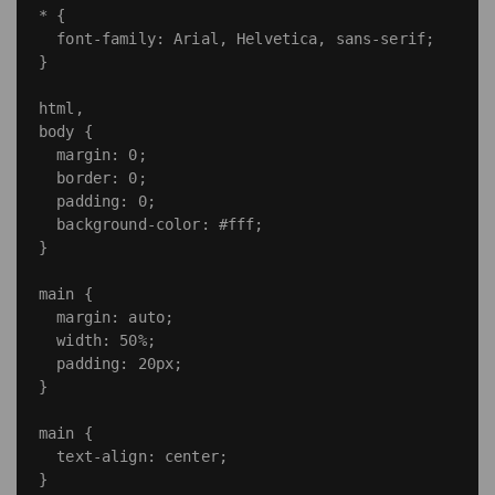
* {

  font-family: Arial, Helvetica, sans-serif;

}

html,

body {

  margin: 0;

  border: 0;

  padding: 0;

  background-color: #fff;

}

main {

  margin: auto;

  width: 50%;

  padding: 20px;

}

main {

  text-align: center;

}
