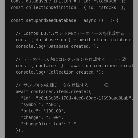
const databaseDefinition = { id: "stocksdb" };

const collectionDefinition = { id: "stocks" };

const setupAndSeedDatabase = async ()  => {

  // Cosmos DBアカウント内にデータベースを作成する ・・・
  const { database: db } = await client.databases.c
  console.log('Database created.');

  // データベース内にコレクションを作成する ・・・②

  const { container } = await db.containers.createI
  console.log('Collection created.');

  // サンプルの株価データを登録する ・・・③

  await container.items.create({

    "id": "e0eb6e85-176d-4ce6-89ae-1f699aaa0bab",

    "symbol": "ABC",

    "price": "100.00",

    "change": "1.00",

    "changeDirection": "+"

  });
