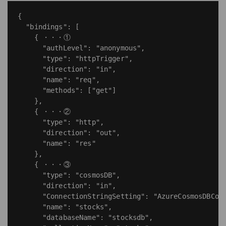
{

  "bindings": [

    { ・・・①

      "authLevel": "anonymous",

      "type": "httpTrigger",

      "direction": "in",

      "name": "req",

      "methods": ["get"]

    },

    { ・・・②

      "type": "http",

      "direction": "out",

      "name": "res"

    },

    { ・・・③

      "type": "cosmosDB",

      "direction": "in",

      "ConnectionStringSetting": "AzureCosmosDBConn
      "name": "stocks",

      "databaseName": "stocksdb",
