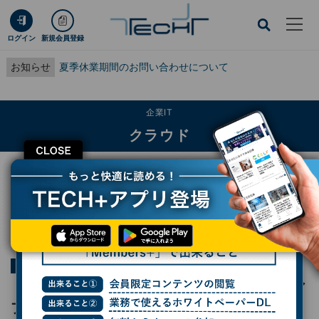
ログイン
新規会員登録
お知らせ
夏季休業期間のお問い合わせについて
企業IT
クラウド
CLOSE
TECH+
企業IT
クラウド
「Azure SignalR Service」でリアルタイムアプリケーションを作成しよう
（2）
連載
ゼロからはじめるAzure
第34回
「Azure SignalR Service」でリアルタイムア
プリケーションを作成しよう（2）