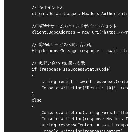
         // ※ポイント2

         client.DefaultRequestHeaders.Authorization
         // ④Webサービスのエンドポイントをセット

         client.BaseAddress = new Uri("https://<reg
         // ⑤Webサービスへ問い合わせ

         HttpResponseMessage response = await clien
         // ⑥問い合わせ結果を表示

         if (response.IsSuccessStatusCode)

         {

             string result = await response.Content
             Console.WriteLine("Result: {0}", resul
         }

         else

         {

             Console.WriteLine(string.Format("The r
             Console.WriteLine(response.Headers.ToS
             string responseContent = await respons
             Console.WriteLine(responseContent);
