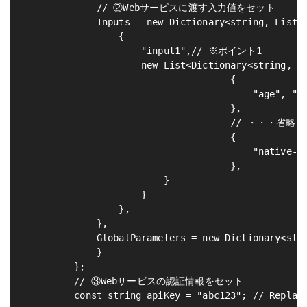
             // ②Webサービスに渡す入力値をセット

             Inputs = new Dictionary<string, List<D
                 {

                     "input1",// ※ポイント1

                     new List<Dictionary<string, st
                                     {

                                         "age", "39
                                     },

                                     // ・・・省略

                                     {

                                         "native-co
                                     },

                         }

                     }

                 },

             },

             GlobalParameters = new Dictionary<stri
             }

         };

         // ③Webサービスの認証情報をセット

         const string apiKey = "abc123"; // Replace