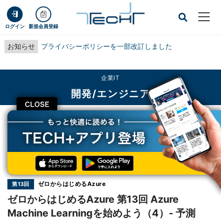
ログイン
新規会員登録
お知らせ
プライバシーポリシーを一部改訂しました
企業IT
開発/エンジニア
CLOSE
TECH+
企業IT
開発/エンジニア
ゼロからはじめるAzure 第13回 Azure Machine Learningを始めよう（4）-
予測Webサービスの公開(ARM対応版)
連載
ゼロからはじめるAzure
第13回
ゼロからはじめるAzure 第13回 Azure
Machine Learningを始めよう（4）- 予測