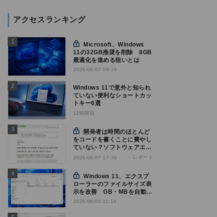
アクセスランキング
Microsoft、Windows
11の32GB推奨を削除 8GB
最適化を進める狙いとは
2026/08/07 09:10
Windows 11で意外と知られ
ていない便利なショートカッ
トキー6選
12時間前
開発者は時間のほとんど
をコードを書くことに費やし
ていない？ソフトウェアエン
ジニアリングにおけるAIの8
レポート
2026/08/07 17:30
つの神話への賛否
Windows 11、エクスプ
ローラーのファイルサイズ表
示を改善 GB・MBを自動表
示へ
2026/08/05 11:16