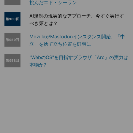
挑んだエド・シーラン
AI規制の現実的なアプローチ、今すぐ実行す
第960回
べき策とは？
MozillaがMastodonインスタンス開始、「中
第959回
立」を捨て立ち位置を鮮明に
"WebのOS"を目指すブラウザ「Arc」の実力は
第958回
本物か?