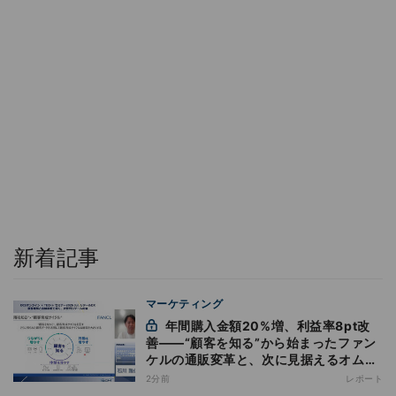
新着記事
マーケティング
年間購入金額20%増、利益率8pt改
善——“顧客を知る”から始まったファン
ケルの通販変革と、次に見据えるオムニ
チャネル
2分前
レポート