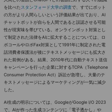
を比べた
スタンフォード大学の調査
で、すでにボット
の方がより人間らしいという評価結果が出ており、AI
チャットボットが自らを人間であると誤認させる可能
性が現実味を帯びている。オンラインボット対策とし
て制定された法律をAIに拡大することについては、ロ
ボコールやロボFax対策として1991年に制定された電
話消費者保護法が後にテキストメッセージにも拡大さ
れた前例がある。結果、2010年代に自動テキスト送信
キャンペーンを行った企業に対するTCPA（Telephone
Consumer Protection Act）訴訟が急増し、大量のテ
キストメッセージによるマーケティングが一気に減少
した。
AI生成の明示については、GoogleがGoogle I/O 2023
で、AIが作った生成コンテンツに「電子透かし」や