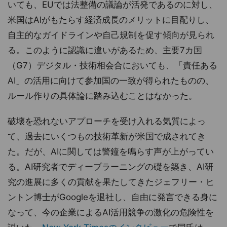
いても、EUでは法整備の議論が活発であるのに対し、
米国はAIがもたらす経済成長のメリットに目配りし、
自主的なガイドラインや自己規制を促す傾向が見られ
る。このように認識に違いがあるため、主要7カ国
（G7）デジタル・技術相会合においても、「責任ある
AI」の活用に向けて参加国の一致が得られたものの、
ルール作りの具体論に踏み込むことはなかった。
破壊を恐れないアプローチを受け入れる気質によっ
て、過去にいくつもの技術革新が米国で成されてき
た。だが、AIに関しては警鐘を鳴らす声が上がってい
る。AI研究者でディープラーニングの礎を築き、AI研
究の進展に多くの貢献を果たしてきたジェフリー・ヒ
ントン博士がGoogleを退社し、自由に発言できる身に
なって、今の企業によるAI活用競争の激化の危険性を