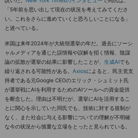
説いた。
New York Timesのインタビュー
で同氏は、
「5年前を思い出して現在の状況を考えてみてくださ
い。これをさらに進めていくと恐ろしいことになる」
と述べている。
米国は来年2024年が大統領選挙の年だ。過去にソーシ
ャルメディアを通じた誤情報や誤解を招く情報、陰謀
論の拡散が選挙の結果に影響したことが、
生成AI
でも
繰り返される可能性がある。
Axios
によると、民主党支
持者である元Google CEOのエリック・シュミット氏
が選挙戦にAIを利用するためのAIツールへの資金提供
を断念した。理由は不明だが、選挙にAIを活用するこ
とに関心を示していた同氏でも、技術に対する規制が
なく、また社会に与える影響についての理解が不明確
な今の状況から慎重な立場をとったと見られている。