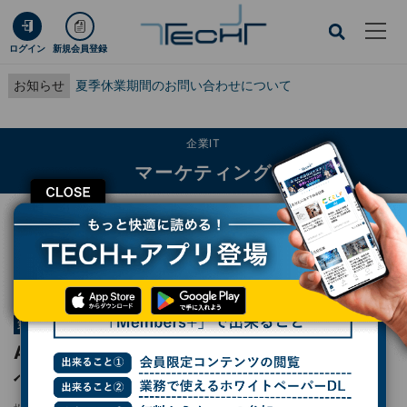
ログイン
新規会員登録
お知らせ
夏季休業期間のお問い合わせについて
企業IT
マーケティング
CLOSE
TECH+
企業IT
マーケティング
AI規制の現実的なアプローチ、今すぐ実行すべき策とは？
連載
シリコンバレー101
第960回
AI規制の現実的なアプローチ、今すぐ実行す
べき策とは？