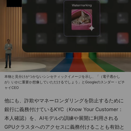
本物と見分けがつかないシンセティックイメージを示し、「（電子透かし
が）いかに重要か想像していただけるでしょう」とGoogleのスンダー・ピチ
ャイCEO
他にも、詐欺やマネーロンダリングを防止するために
銀行に義務付けているKYC（Know Your Customer：
本人確認）を、AIモデルの訓練や展開に利用される
GPUクラスタへのアクセスに義務付けることも有効と