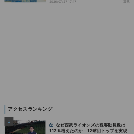
演出する小売メディア
連載
2026/07/27 17:17
アクセスランキング
なぜ西武ライオンズの観客動員数は
112％増えたのか - 12球団トップを実現