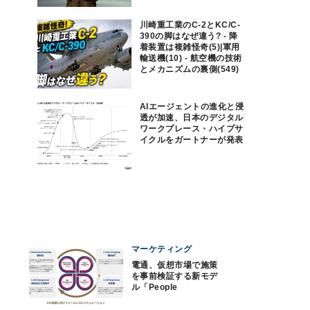
川崎重工業のC-2とKC/C-
390の脚はなぜ違う? - 降
着装置は複雑怪奇(5)|軍用
輸送機(10) - 航空機の技術
とメカニズムの裏側(549)
AIエージェントの進化と浸
透が加速、日本のデジタル
ワークプレース・ハイプサ
イクルをガートナーが発表
マーケティング
電通、仮想市場で施策
を事前検証する新モデ
ル「People
Simulator」を提供開始