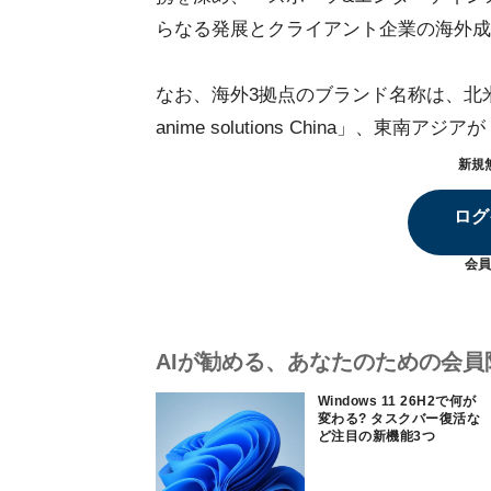
らなる発展とクライアント企業の海外成
なお、海外3拠点のブランド名称は、北米が「dent
anime solutions China」、東南アジアが「d
新規
ログ
会員
AIが勧める、あなたのための会員
Windows 11 26H2で何が
変わる? タスクバー復活な
ど注目の新機能3つ