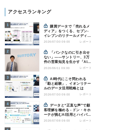
アクセスランキング
購買データで「売れるメ
ディア」をつくる、セブン-
イレブンのリテールメディア
戦略
レポート
2026/07/30 09:00
「バンクなのに引き出せ
ない」――サントリー、3万
件の営業知見を生かす「AI軍
師」とは
レポート
2026/06/11 09:00
AI時代にこそ問われる
「勘と経験」、イオンリテー
ルのデータ活用戦略とは
レポート
2026/07/30 09:00
データと“正直な声”で顧
客理解を極める - ドン・キホ
ーテが挑むAI活用とハイパー
パーソナライゼーション
レポート
2026/07/08 09:00