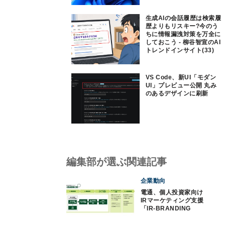
生成AIの会話履歴は検索履
歴よりもリスキー?今のう
ちに情報漏洩対策を万全に
しておこう - 柳谷智宣のAI
トレンドインサイト(33)
VS Code、新UI「モダン
UI」プレビュー公開 丸み
のあるデザインに刷新
編集部が選ぶ関連記事
企業動向
電通、個人投資家向け
IRマーケティング支援
「IR-BRANDING
360°」を提供開始