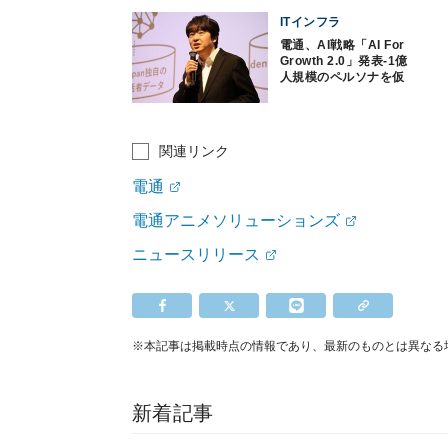
ITインフラ
電通、AI戦略「AI For
Growth 2.0」発表‐1億
人規模のペルソナを仮
想再現するAIモデル開
発
関連リンク
電通
電通アニメソリューションズ
ニュースリリース
※本記事は掲載時点の情報であり、最新のものとは異なる
新着記事