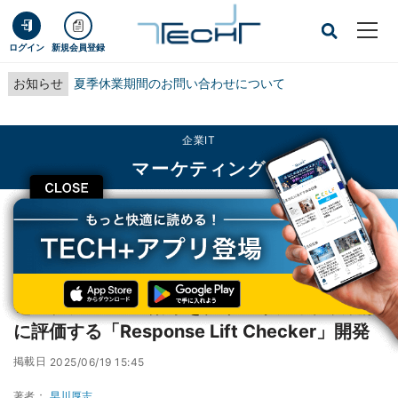
ログイン
新規会員登録
お知らせ
夏季休業期間のお問い合わせについて
企業IT
マーケティング
CLOSE
TECH+
企業IT
マーケティング
電通、テレビCM効果をクリエイティブ表現別に評価する「Response Lift
Checker」開発
電通、テレビCM効果をクリエイティブ表現別
に評価する「Response Lift Checker」開発
掲載日
2025/06/19 15:45
著者：
早川厚志