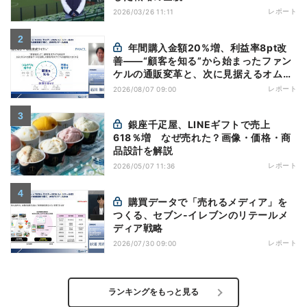
レポート
2026/03/26 11:11
年間購入金額20%増、利益率8pt改
善——“顧客を知る”から始まったファン
ケルの通販変革と、次に見据えるオムニ
チャネル
レポート
2026/08/07 09:00
銀座千疋屋、LINEギフトで売上
618％増 なぜ売れた？画像・価格・商
品設計を解説
レポート
2026/05/07 11:36
購買データで「売れるメディア」を
つくる、セブン-イレブンのリテールメ
ディア戦略
レポート
2026/07/30 09:00
ランキングをもっと見る