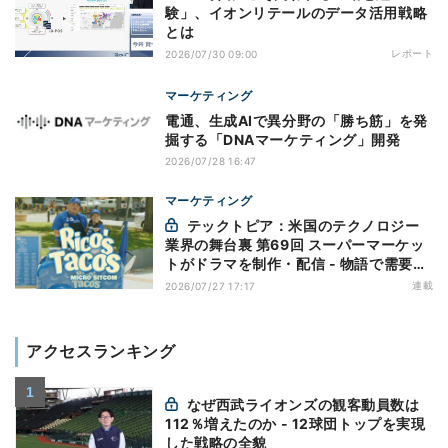
験」、イオンリテールのデータ活用戦略
とは
レポート
2026/07/30 09:00
マーケティング
電通、生成AIで異分野の「勝ち筋」を発
掘する「DNAマーケティング」開発
2026/07/28 16:47
マーケティング
テックトピア：米国のテクノロジー
業界の舞台裏 第69回 スーパーマーケッ
トがドラマを制作・配信 - 物語で需要を
演出する小売メディア
連載
2026/07/27 17:17
アクセスランキング
なぜ西武ライオンズの観客動員数は
112％増えたのか - 12球団トップを実現
した戦略の全貌