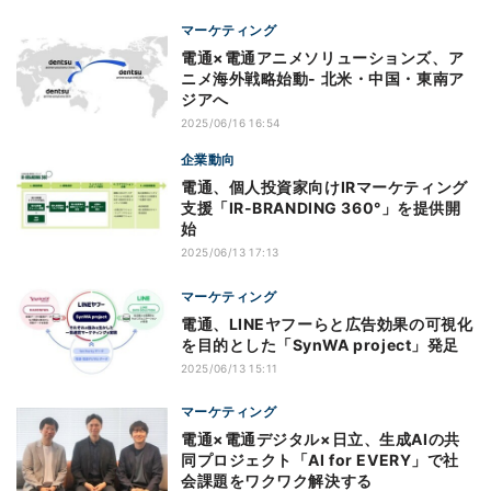
マーケティング
電通×電通アニメソリューションズ、ア
ニメ海外戦略始動- 北米・中国・東南ア
ジアへ
2025/06/16 16:54
企業動向
電通、個人投資家向けIRマーケティング
支援「IR-BRANDING 360°」を提供開
始
2025/06/13 17:13
マーケティング
電通、LINEヤフーらと広告効果の可視化
を目的とした「SynWA project」発足
2025/06/13 15:11
マーケティング
電通×電通デジタル×日立、生成AIの共
同プロジェクト「AI for EVERY」で社
会課題をワクワク解決する