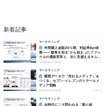
新着記事
マーケティング
年間購入金額20%増、利益率8pt改
善——“顧客を知る”から始まったファン
ケルの通販変革と、次に見据えるオムニ
チャネル
レポート
2026/08/07 09:00
マーケティング
購買データで「売れるメディア」を
つくる、セブン-イレブンのリテールメ
ディア戦略
レポート
2026/07/30 09:00
マーケティング
AI時代にこそ問われる「勘と経