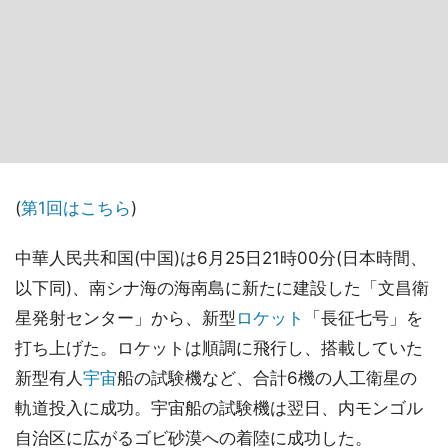
(
第1回はこちら
)
中華人民共和国(中国)は6月25日21時00分(日本時間、
以下同)、南シナ海の海南島に新たに建設した「文昌衛
星発射センター」から、新型
ロケット
「長征七号」を
打ち上げた。ロケットは順調に飛行し、搭載していた
新型有人
宇宙
船の試験機など、合計6機の人工衛星の
軌道投入に成功。宇宙船の試験機は翌日、内モンゴル
自治区に広がるゴビ砂漠への着陸に成功した。