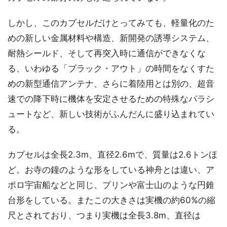
しかし、このカプセルだけとってみても、軽量化のた
めの新しい金属材料や構造、新開発の誘導システム、
耐熱シールド、そして再突入時に通信ができなくな
る、いわゆる「ブラック・アウト」の時間をなくすた
めの新型通信アンテナ、さらに着陸用とは別の、超音
速での降下時に機体を安定させるための特殊なパラシ
ュートなど、新しい技術がふんだんに盛り込まれてい
る。
カプセルは全長2.3m、直径2.6mで、質量は2.6トンほ
ど。お寺の鐘のような形をしている神舟とは違い、ア
ポロ宇宙船などと同じ、プリンや富士山のような円錐
台形をしている。またこの大きさは実機の約60%の縮
尺とされており、つまり実機は全長3.8m、直径は