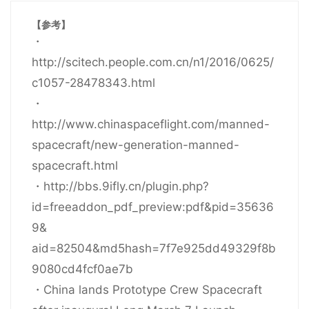
【参考】
・
http://scitech.people.com.cn/n1/2016/0625/
c1057-28478343.html
・
http://www.chinaspaceflight.com/manned-
spacecraft/new-generation-manned-
spacecraft.html
・http://bbs.9ifly.cn/plugin.php?
id=freeaddon_pdf_preview:pdf&pid=35636
9&
aid=82504&md5hash=7f7e925dd49329f8b
9080cd4fcf0ae7b
・China lands Prototype Crew Spacecraft