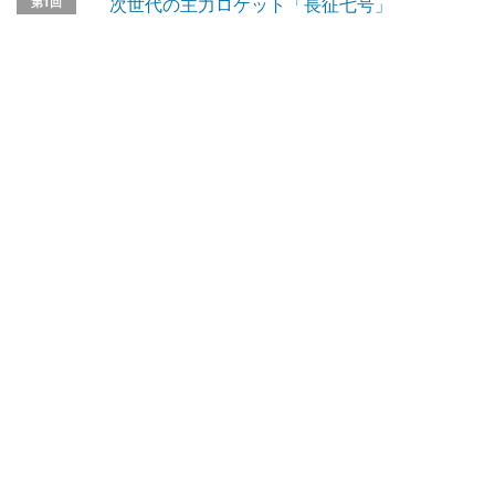
次世代の主力ロケット「長征七号」
第1回