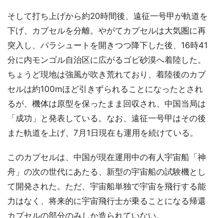
そして打ち上げから約20時間後、遠征一号甲が軌道を
下げ、カプセルを分離。やがてカプセルは大気圏に再
突入し、パラシュートを開きつつ降下した後、16時41
分に内モンゴル自治区に広がるゴビ砂漠へ着陸した。
ちょうど現地は強風が吹き荒れており、着陸後のカプ
セルは約100mほど引きずられることになったとされ
るが、機体は原型を保ったまま回収され、中国当局は
「成功」と発表している。なお、遠征一号甲はその後
また軌道を上げ、7月1日現在も運用を続けている。
このカプセルは、中国が現在運用中の有人宇宙船「神
舟」の次の世代にあたる、新型の宇宙船の試験機とし
て開発された。ただ、宇宙船単独で宇宙を飛行する能
力はなく、将来的に宇宙飛行士が乗ることになる帰還
カプセルの部分のみしか造られていない。