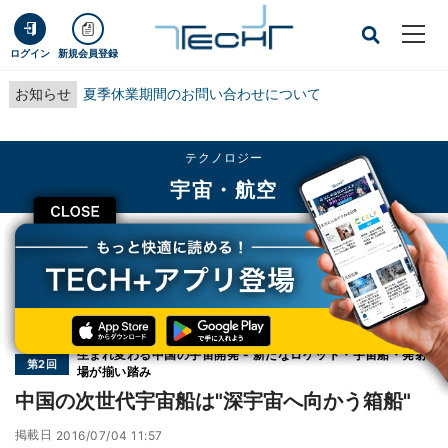
ログイン
新規会員登録
お知らせ
夏季休業期間のお問い合わせについて
テクノロジー
宇宙・航空
CLOSE
TECH+
テクノロジー
宇宙・航空
中国の次世代宇宙船は"深宇宙へ向かう箱船"
連載
生まれ変わる中国の宇宙開発 - 新たなロケット・宇宙船・発射
第2回
場が揃い踏み
中国の次世代宇宙船は"深宇宙へ向かう箱船"
掲載日
2016/07/04 11:57