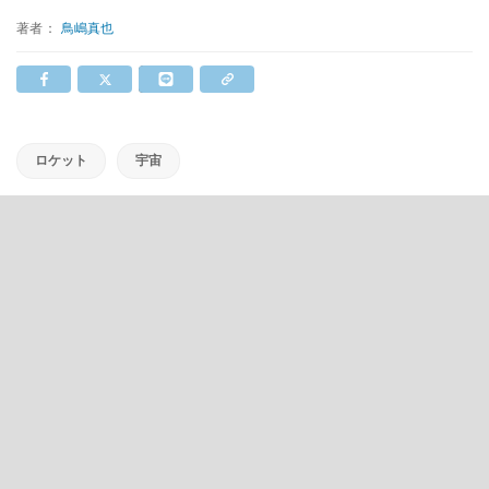
著者：
鳥嶋真也
ロケット
宇宙