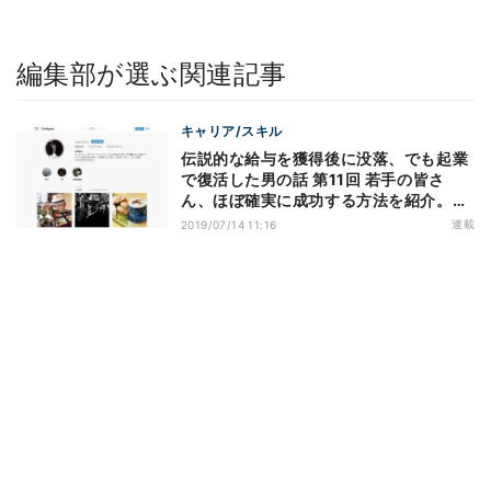
編集部が選ぶ関連記事
キャリア/スキル
伝説的な給与を獲得後に没落、でも起業
で復活した男の話 第11回 若手の皆さ
ん、ほぼ確実に成功する方法を紹介。5
年間やってごらん
連載
2019/07/14 11:16