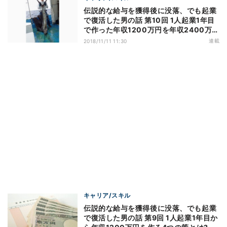
伝説的な給与を獲得後に没落、でも起業
で復活した男の話 第10回 1人起業1年目
で作った年収1200万円を年収2400万円
にする策とは？
連載
2018/11/11 11:30
キャリア/スキル
伝説的な給与を獲得後に没落、でも起業
で復活した男の話 第9回 1人起業1年目か