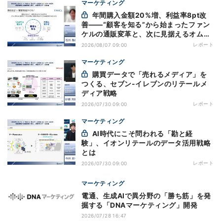
マーケティング
年間購入金額20%増、利益率8pt改
善——“顧客を知る”から始まったファン
ケルの通販変革と、次に見据えるオムニ
チャネル
レポート
2026/08/07 09:00
マーケティング
購買データで「売れるメディア」を
つくる、セブン-イレブンのリテールメ
ディア戦略
レポート
2026/07/30 09:00
マーケティング
AI時代にこそ問われる「勘と経
験」、イオンリテールのデータ活用戦略
とは
レポート
2026/07/30 09:00
マーケティング
電通、生成AIで異分野の「勝ち筋」を発
掘する「DNAマーケティング」開発
2026/07/28 16:47