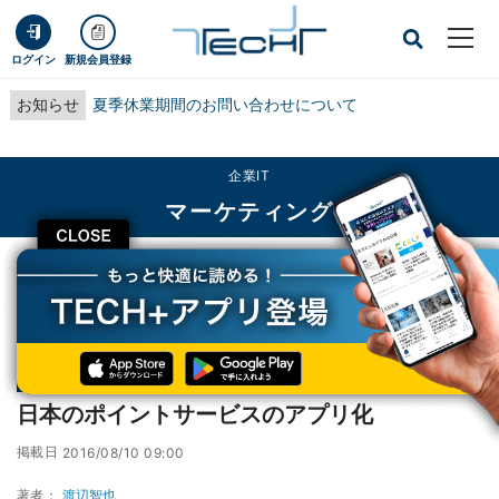
ログイン
新規会員登録
お知らせ
夏季休業期間のお問い合わせについて
企業IT
マーケティング
CLOSE
TECH+
企業IT
マーケティング
日本のポイントサービスのアプリ化
連載
O2O×FinTech の最新動向
第3回
日本のポイントサービスのアプリ化
掲載日
2016/08/10 09:00
著者：
渡辺智也