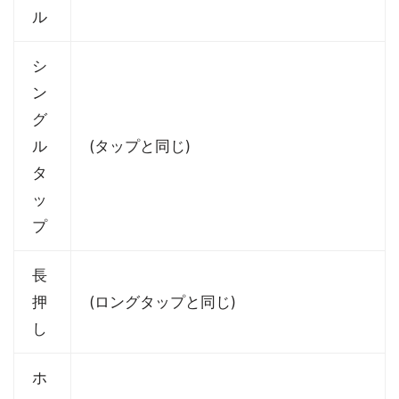
ル
シ
ン
グ
ル
(タップと同じ)
タ
ッ
プ
長
押
(ロングタップと同じ)
し
ホ