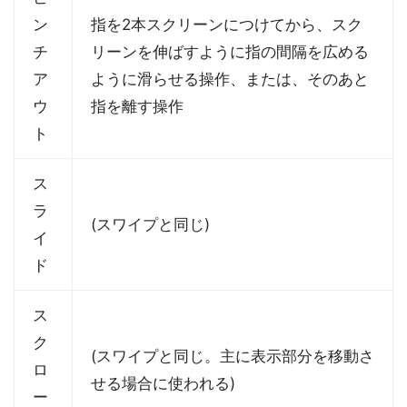
ン
指を2本スクリーンにつけてから、スク
チ
リーンを伸ばすように指の間隔を広める
ア
ように滑らせる操作、または、そのあと
ウ
指を離す操作
ト
ス
ラ
(スワイプと同じ)
イ
ド
ス
ク
(スワイプと同じ。主に表示部分を移動さ
ロ
せる場合に使われる)
ー