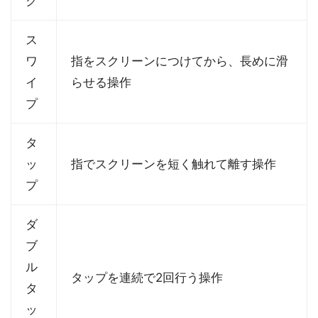
ク
ス
ワ
指をスクリーンにつけてから、長めに滑
イ
らせる操作
プ
タ
ッ
指でスクリーンを短く触れて離す操作
プ
ダ
ブ
ル
タップを連続で2回行う操作
タ
ッ