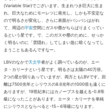
(Variable Star)でございます。生まれつき巨大に生ま
れ、巨大なためにモーレツに発光し、しかも不安定な
ので明るさが変化し、さらに表面がバシバシはがれ
て、周辺の
宇宙
空間にガスや塵がちらばりまくってい
るという星です。で、このガスや塵のために、せっか
く明るいのに「雲隠れ」してしまい急に暗くなってし
まうこともあるんですなー。
LBVのなかで
天文学
者がよく調べているのが、エー
タ・カリーナという星です。明るさは太陽の40万倍。
2つの星が回りあっていますが、両方ともLBVです。距
離は7500光年とシリウスの8.6光年の1000倍も遠くに
ありますが、19世紀末にはカノープスを越える-0.8等
級になったことがあります。エータ・カリーナを単純
にシリウスとならべると-15～6等級になります。