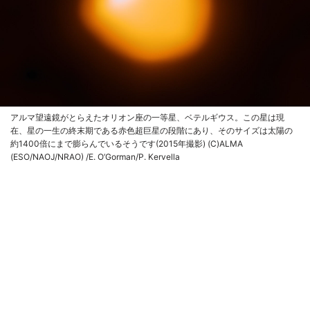
アルマ望遠鏡がとらえたオリオン座の一等星、ベテルギウス。この星は現
在、星の一生の終末期である赤色超巨星の段階にあり、そのサイズは太陽の
約1400倍にまで膨らんでいるそうです(2015年撮影) (C)ALMA
(ESO/NAOJ/NRAO) /E. O’Gorman/P. Kervella