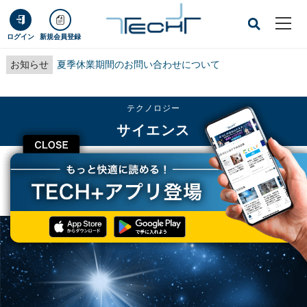
ログイン
新規会員登録
お知らせ
夏季休業期間のお問い合わせについて
テクノロジー
サイエンス
CLOSE
TECH+
テクノロジー
サイエンス
一番明るい星を調べてみたよ - 肉眼で見るとシリウス、でももっと輝く星も?