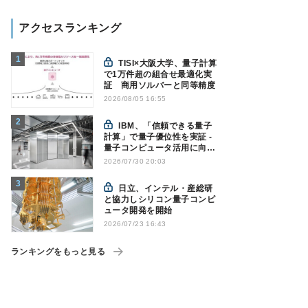
アクセスランキング
TISI×大阪大学、量子計算
で1万件超の組合せ最適化実
証 商用ソルバーと同等精度
2026/08/05 16:55
IBM、「信頼できる量子
計算」で量子優位性を実証 -
量子コンピュータ活用に向け
た新たな節目に
2026/07/30 20:03
日立、インテル・産総研
と協力しシリコン量子コンピ
ュータ開発を開始
2026/07/23 16:43
ランキングをもっと見る