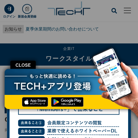
ログイン
新規会員登録
お知らせ
夏季休業期間のお問い合わせについて
企業IT
ワークスタイル
CLOSE
TECH+
企業IT
ワークスタイル
ChatGPT for Excelの基本機能の使い方
連載
ExcelでChatGPTを使う - ChatGPT for Excel活用術
第3回
ChatGPT for Excelの基本機能の使い方
掲載日
更新日
2023/06/01 07:00
2023/06/05 16:07