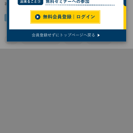
著者：
後藤大地
AI
ChatGPT/OpenAI
Excel
ChatGPT