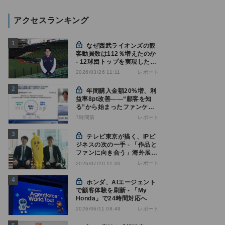
アクセスランキング
なぜ西武ライオンズの観
客動員数は112％増えたのか
- 12球団トップを実現した戦
略の全貌
レポート
2026/03/26 11:11
年間購入金額20%増、利
益率8pt改善——“顧客を知
る”から始まったファンケル
の通販変革と、次に見据える
7時間前
レポート
オムニチャネル
テレビ東京が描く、IPビ
ジネスの次の一手 - 「作品と
ファンに向き合う」海外展開
とは
レポート
2026/07/20 11:00
ホンダ、AIエージェント
で顧客体験を刷新 - 「My
Honda」で24時間対応へ
レポート
2026/06/11 08:49