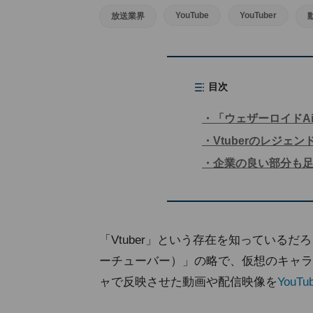
YouTube
YouTuber
放送業界
目次
「ウェザーロイドAir
Vtuberのレジ
企業の良い部分も
「Vtuber」という存在を知っているだろうか。
ーチューバー）」の略で、仮想のキャラ
ャで反映させた動画や配信映像を
YouTu