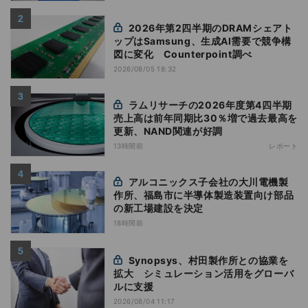
2026年第2四半期のDRAMシェアト
ップはSamsung、生成AI需要で競争構
図に変化 Counterpoint調べ
2026/08/05 18:32
ラムリサーチの2026年度第4四半期
売上高は前年同期比30％増で過去最高を
更新、NAND関連が好調
13時間前
レポート
アルコニックス子会社の大川電機製
作所、福島市に半導体製造装置向け部品
の新工場建設を決定
18時間前
Synopsys、村田製作所との協業を
拡大 シミュレーション活用をグローバ
ルに支援
2026/08/04 11:17