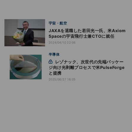
宇宙・航空
JAXAを退職した若田光一氏、米Axiom
Spaceの宇宙飛行士兼CTOに就任
2024/04/10 22:06
半導体
レゾナック、次世代の先端パッケー
ジ向け光剥離プロセスで米PulseForge
と提携
2025/06/27 16:05