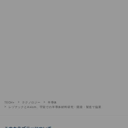
TECH+
テクノロジー
半導体
レゾナックとAxiom、宇宙での半導体材料研究・開発・製造で協業