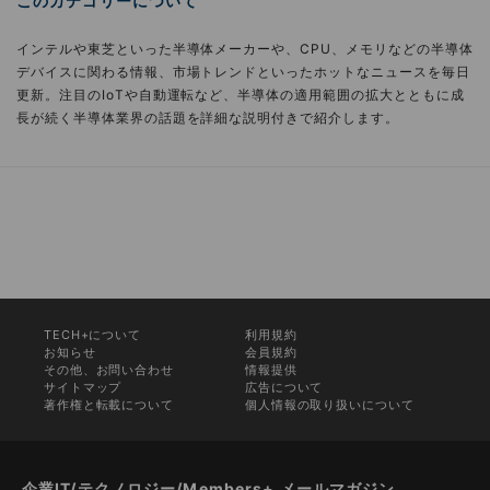
このカテゴリーについて
インテルや東芝といった半導体メーカーや、CPU、メモリなどの半導体
デバイスに関わる情報、市場トレンドといったホットなニュースを毎日
更新。注目のIoTや自動運転など、半導体の適用範囲の拡大とともに成
長が続く半導体業界の話題を詳細な説明付きで紹介します。
TECH+について
利用規約
お知らせ
会員規約
その他、お問い合わせ
情報提供
サイトマップ
広告について
著作権と転載について
個人情報の取り扱いについて
企業IT/テクノロジー/Members+ メールマガジン