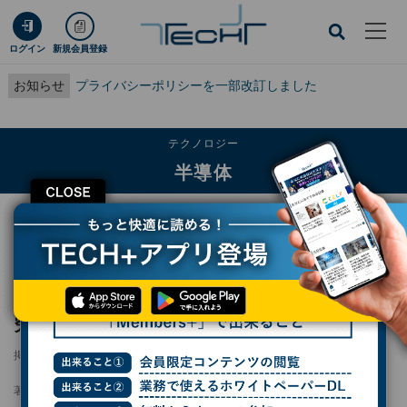
ログイン
新規会員登録
お知らせ
プライバシーポリシーを一部改訂しました
テクノロジー
半導体
CLOSE
TECH+
テクノロジー
半導体
レゾナックとAxiom、宇宙での半導体材料研究・開発・製造で協業
レゾナックとAxiom、宇宙での半導体材料研
究・開発・製造で協業
掲載日
2025/10/02 17:22
著者：
小林行雄