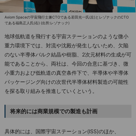
Axiom Spaceの宇宙飛行士兼CTOである若田光一氏(左)とレゾナックのCTO
である福島正人氏(右) (出所:レゾナック)
地球低軌道を飛行する宇宙ステーションのような微小
重力環境下では、対流や沈殿が発生しないため、欠陥
のない半導体バルク結晶や樹脂、2次元材料の生成が可
能であることから、両社は、今回の合意に基づき、微
小重力および低軌道の真空条件下で、半導体や半導体
パッケージング向けの次世代半導体材料製造の可能性
を探る取り組みを推進していくという。
将来的には商業規模での製造も計画
具体的には、国際宇宙ステーション(ISS)のほか、