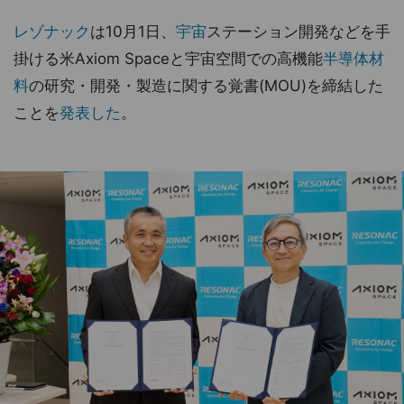
レゾナック
は10月1日、
宇宙
ステーション開発などを手
掛ける米Axiom Spaceと宇宙空間での高機能
半導体材
料
の研究・開発・製造に関する覚書(MOU)を締結した
ことを
発表した
。