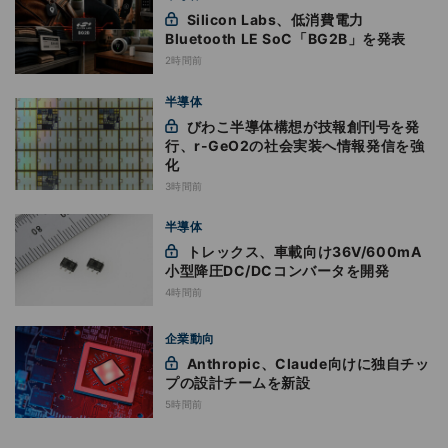
Silicon Labs、低消費電力
Bluetooth LE SoC「BG2B」を発表
2時間前
半導体
びわこ半導体構想が技報創刊号を発
行、r-GeO2の社会実装へ情報発信を強
化
3時間前
半導体
トレックス、車載向け36V/600mA
小型降圧DC/DCコンバータを開発
4時間前
企業動向
Anthropic、Claude向けに独自チッ
プの設計チームを新設
5時間前