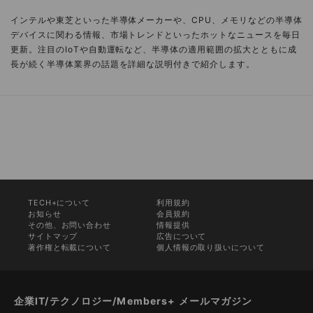
インテルや東芝といった半導体メーカーや、CPU、メモリなどの半導体
デバイスに関わる情報、市場トレンドといったホットなニュースを毎日
更新。注目のIoTや自動運転など、半導体の適用範囲の拡大とともに成
長が続く半導体業界の話題を詳細な説明付きで紹介します。
TECH+について
利用規約
お知らせ
会員規約
その他、お問い合わせ
情報提供
サイトマップ
広告について
著作権と転載について
個人情報の取り扱いについて
企業IT/テクノロジー/Members+ メールマガジン