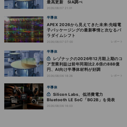
最高更新 SIA調べ
2026/08/07 21:01
半導体
APEX 2026から見えてきた未来:先端電
子パッケージングの最新事情と次なるパ
ラダイムシフト
レポート
2026/08/07 07:00
半導体
レゾナックの2026年12月期上期のコ
ア営業利益は前年同期比2.6倍の888億
円、AI向け半導体材料が好調
レポート
2026/08/06 18:26
半導体
Silicon Labs、低消費電力
Bluetooth LE SoC「BG2B」を発表
2026/08/06 16:03