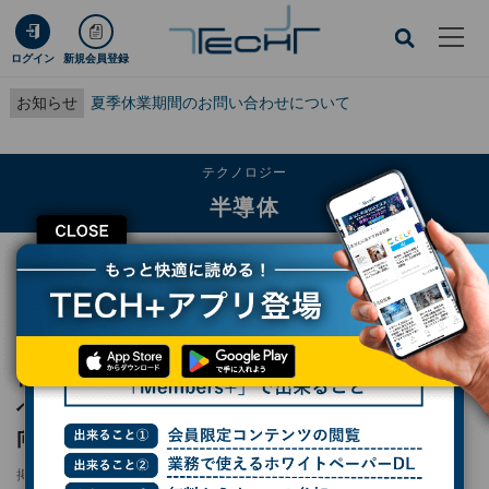
ログイン
新規会員登録
お知らせ
夏季休業期間のお問い合わせについて
テクノロジー
半導体
CLOSE
TECH+
テクノロジー
半導体
日新電機、半導体製造装置需要などの高まりへの対応としてベトナム子会社の生
産能力を向上
日新電機、半導体製造装置需要などの高まり
への対応としてベトナム子会社の生産能力を
向上
掲載日
2025/08/12 16:35