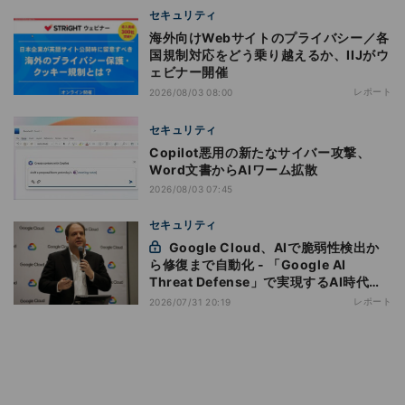
セキュリティ
海外向けWebサイトのプライバシー／各
国規制対応をどう乗り越えるか、IIJがウ
ェビナー開催
レポート
2026/08/03 08:00
セキュリティ
Copilot悪用の新たなサイバー攻撃、
Word文書からAIワーム拡散
2026/08/03 07:45
セキュリティ
Google Cloud、AIで脆弱性検出か
ら修復まで自動化 - 「Google AI
Threat Defense」で実現するAI時代の
防御戦略
レポート
2026/07/31 20:19