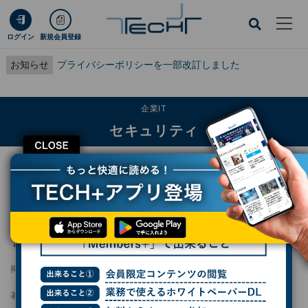
ログイン
新規会員登録
お知らせ
プライバシーポリシーを一部改訂しました
企業IT
セキュリティ
CLOSE
TECH+
企業IT
セキュリティ
AI動画生成ツールの偽広告に注意、本物そっくりのサイトに誘導
AI動画生成ツールの偽広告に注意、本物そっ
くりのサイトに誘導
掲載日
更新日
2025/06/02 09:31
2025/06/03 08:50
著者：
後藤大地