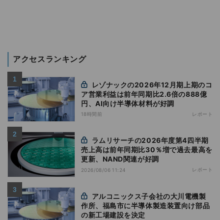
アクセスランキング
レゾナックの2026年12月期上期のコ
ア営業利益は前年同期比2.6倍の888億
円、AI向け半導体材料が好調
18時間前
レポート
ラムリサーチの2026年度第4四半期
売上高は前年同期比30％増で過去最高を
更新、NAND関連が好調
レポート
2026/08/06 11:24
アルコニックス子会社の大川電機製
作所、福島市に半導体製造装置向け部品
の新工場建設を決定