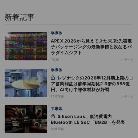
新着記事
半導体
APEX 2026から見えてきた未来:先端電
子パッケージングの最新事情と次なるパ
ラダイムシフト
5分前
レポート
半導体
レゾナックの2026年12月期上期のコ
ア営業利益は前年同期比2.6倍の888億
円、AI向け半導体材料が好調
13時間前
レポート
半導体
Silicon Labs、低消費電力
Bluetooth LE SoC「BG2B」を発表
15時間前