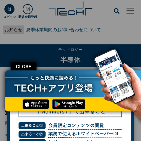
ログイン
新規会員登録
お知らせ
夏季休業期間のお問い合わせについて
テクノロジー
半導体
CLOSE
TECH+
テクノロジー
半導体
エア・ウォーター、熊本県大津町に半導体関連事業のグループ複合拠点を開所
エア・ウォーター、熊本県大津町に半導体関
連事業のグループ複合拠点を開所
掲載日
2025/05/28 20:31
著者：
小林行雄