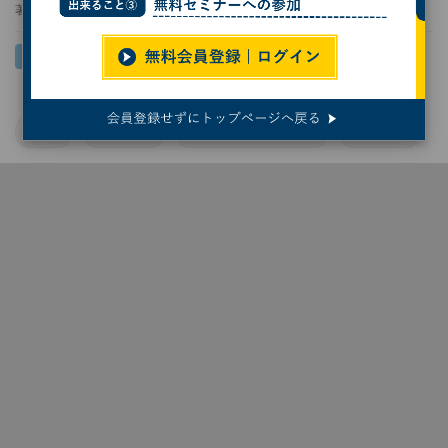
著者：
庄司亮一
宇宙
宇宙開発
将来宇宙輸送システム
ロケット