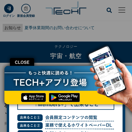
ログイン
新規会員登録
お知らせ
夏季休業期間のお問い合わせについて
テクノロジー
宇宙・航空
CLOSE
TECH+
テクノロジー
宇宙・航空
将来宇宙輸送システムとJFEが協業、米国ロケット試験に向け鶴見に新拠点
レポート
将来宇宙輸送システムとJFEが協業、米国ロケ
ット試験に向け鶴見に新拠点
掲載日
2025/05/28 13:00