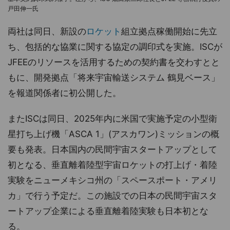
戸田伸一氏
両社は同日、新設の
ロケット
組立拠点稼働開始に先立
ち、包括的な協業に関する協定の調印式を実施。ISCが
JFEEのリソースを活用するための契約書を交わすとと
もに、開発拠点「将来宇宙輸送システム 鶴見ベース」
を報道関係者に初公開した。
またISCは同日、2025年内に米国で実施予定の小型衛
星打ち上げ機「ASCA 1」(アスカワン)ミッションの概
要も発表。日本国内の民間宇宙スタートアップとして
初となる、垂直離着陸型宇宙ロケットの打上げ・着陸
実験をニューメキシコ州の「スペースポート・アメリ
カ」で行う予定だ。この施設での日本の民間宇宙スタ
ートアップ企業による垂直離着陸実験も日本初とな
る。