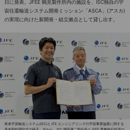
日に発表。JFEE 鶴見製作所内の施設を、ISC独自の宇
宙往還輸送システム開発ミッション「ASCA」(アスカ)
の実現に向けた新開発・組立拠点として貸し出す。
将来宇宙輸送システム(ISC)とJFE エンジニアリングの宇宙事業協業に関する
基本契約調印式の様子。左から、ISC 畑田康二郎社長とJFEE 専務執行役員の