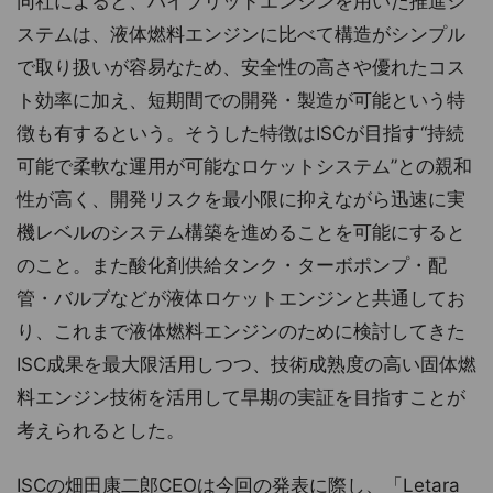
同社によると、ハイブリッドエンジンを用いた推進シ
ステムは、液体燃料エンジンに比べて構造がシンプル
で取り扱いが容易なため、安全性の高さや優れたコス
ト効率に加え、短期間での開発・製造が可能という特
徴も有するという。そうした特徴はISCが目指す“持続
可能で柔軟な運用が可能なロケットシステム”との親和
性が高く、開発リスクを最小限に抑えながら迅速に実
機レベルのシステム構築を進めることを可能にすると
のこと。また酸化剤供給タンク・ターボポンプ・配
管・バルブなどが液体ロケットエンジンと共通してお
り、これまで液体燃料エンジンのために検討してきた
ISC成果を最大限活用しつつ、技術成熟度の高い固体燃
料エンジン技術を活用して早期の実証を目指すことが
考えられるとした。
ISCの畑田康二郎CEOは今回の発表に際し、「Letara