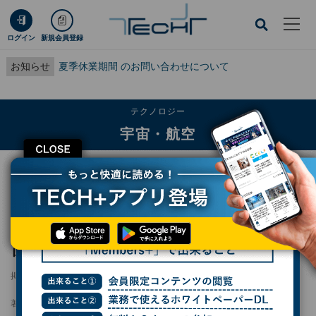
ログイン
新規会員登録
お知らせ
夏季休業期間 のお問い合わせについて
テクノロジー
宇宙・航空
CLOSE
TECH+
テクノロジー
宇宙・航空
ISCとLetara、ハイブリッドエンジンを用いたロケットシステムの開発へ連携
ISCとLetara、ハイブリッドエンジンを用いた
ロケットシステムの開発へ連携
掲載日
2025/04/14 15:41
著者：
鶴海大輔