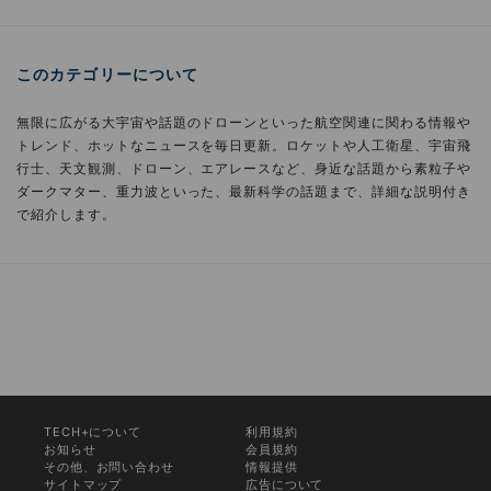
このカテゴリーについて
無限に広がる大宇宙や話題のドローンといった航空関連に関わる情報や
トレンド、ホットなニュースを毎日更新。ロケットや人工衛星、宇宙飛
行士、天文観測、ドローン、エアレースなど、身近な話題から素粒子や
ダークマター、重力波といった、最新科学の話題まで、詳細な説明付き
で紹介します。
TECH+について
利用規約
お知らせ
会員規約
その他、お問い合わせ
情報提供
サイトマップ
広告について