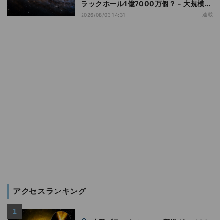
ラックホール1億7000万個？ - 大規模計
算が描くその分布
連載
2026/08/03 14:31
アクセスランキング