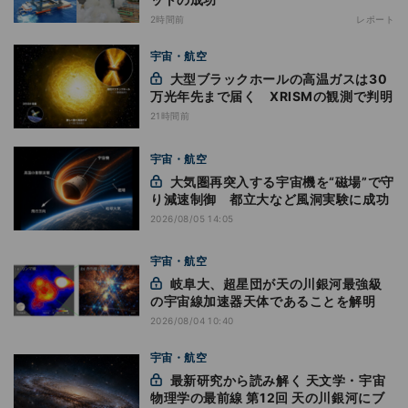
2時間前
レポート
宇宙・航空
大型ブラックホールの高温ガスは30
万光年先まで届く XRISMの観測で判明
21時間前
宇宙・航空
大気圏再突入する宇宙機を“磁場”で守
り減速制御 都立大など風洞実験に成功
2026/08/05 14:05
宇宙・航空
岐阜大、超星団が天の川銀河最強級
の宇宙線加速器天体であることを解明
2026/08/04 10:40
宇宙・航空
最新研究から読み解く 天文学・宇宙
物理学の最前線 第12回 天の川銀河にブ