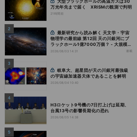
大型ブラックホールの高温ガスは30
万光年先まで届く XRISMの観測で判明
21時間前
最新研究から読み解く 天文学・宇宙
物理学の最前線 第12回 天の川銀河にブ
ラックホール1億7000万個？ - 大規模計
算が描くその分布
連載
2026/08/03 14:31
岐阜大、超星団が天の川銀河最強級
の宇宙線加速器天体であることを解明
2026/08/04 10:40
H3ロケット9号機の7日打上げは延期、
台風13号の影響長期化の恐れ
2026/08/05 14:38