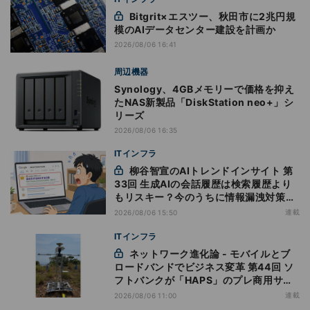
Bitgrit×エスツー、秋田市に2兆円規
模のAIデータセンター建設を計画か
2026/08/06 16:41
周辺機器
Synology、4GBメモリーで価格を抑え
たNAS新製品「DiskStation neo+」シ
リーズ
2026/08/06 16:35
ITインフラ
柳谷智宣のAIトレンドインサイト 第
33回 生成AIの会話履歴は検索履歴より
もリスキー？今のうちに情報漏洩対策を
万全にしておこう
連載
2026/08/06 15:50
ITインフラ
ネットワーク進化論 - モバイルとブ
ロードバンドでビジネス変革 第44回 ソ
フトバンクが「HAPS」のプレ商用サー
ビス開始を表明、本格的な商用展開のめ
連載
2026/08/06 11:00
どは