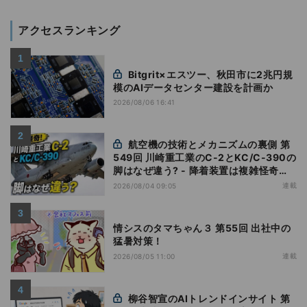
アクセスランキング
Bitgrit×エスツー、秋田市に2兆円規
模のAIデータセンター建設を計画か
2026/08/06 16:41
航空機の技術とメカニズムの裏側 第
549回 川崎重工業のC-2とKC/C-390の
脚はなぜ違う? - 降着装置は複雑怪奇
(5)|軍用輸送機(10)
連載
2026/08/04 09:05
情シスのタマちゃん３ 第55回 出社中の
猛暑対策！
連載
2026/08/05 11:00
柳谷智宣のAIトレンドインサイト 第