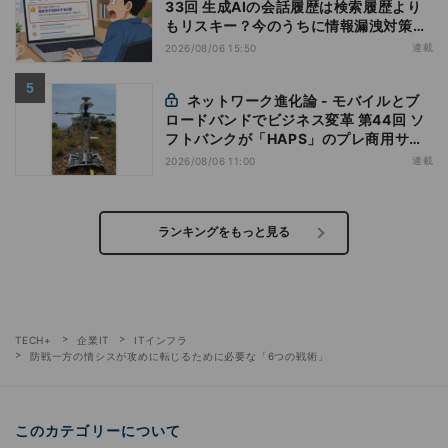
33回 生成AIの会話履歴は検索履歴より
もリスキー？今のうちに情報漏洩対策を
万全にしておこう
連載
2026/08/06 15:50
ネットワーク進化論 - モバイルとブ
ロードバンドでビジネス変革 第44回 ソ
フトバンクが「HAPS」のプレ商用サー
ビス開始を表明、本格的な商用展開のめ
連載
2026/08/06 11:00
どは
ランキングをもっと見る
TECH+
企業IT
ITインフラ
防戦一方の情シスが攻めに転じるために必要な「6つの戦術」
このカテゴリーについて