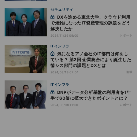
セキュリティ
DXを進める東北大学、クラウド利用
で煩雑になったIT資産管理の課題をどう
解決したか
レポート
2024/11/29 09:00
ITインフラ
気になるアノ会社のIT部門は何をし
ている？ 第2回 企業統合により誕生した
情シス部門の課題とDXとは
連載
2024/03/18 07:04
ITインフラ
DNPがデータ分析基盤の利用者を1年
半で60倍に拡大できたポイントとは？
レポート
2024/03/08 11:00