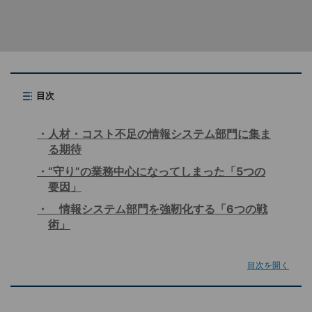
目次
人材・コスト不足の情報システム部門に集ま
る期待
“守り”の業務中心になってしまった「5つの
要因」
情報システム部門を強靭化する「6つの戦
術」
目次を開く