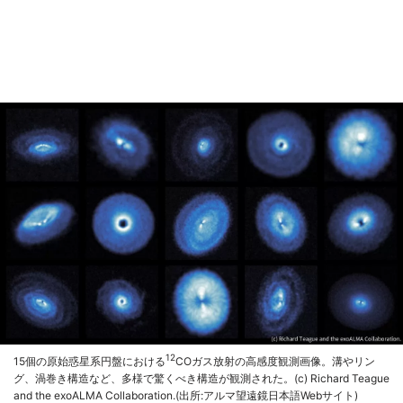
12
15個の原始惑星系円盤における
COガス放射の高感度観測画像。溝やリン
グ、渦巻き構造など、多様で驚くべき構造が観測された。(c) Richard Teague
and the exoALMA Collaboration.(出所:アルマ望遠鏡日本語Webサイト)