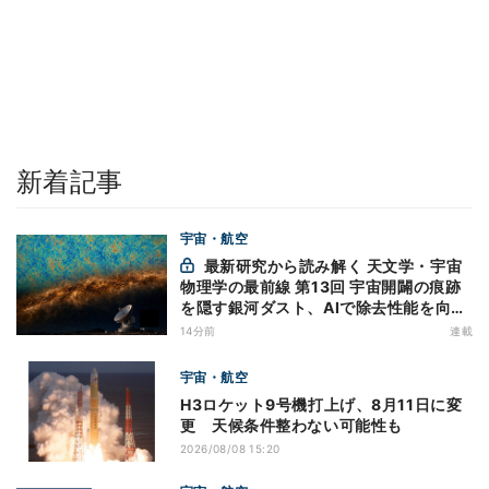
新着記事
宇宙・航空
最新研究から読み解く 天文学・宇宙
物理学の最前線 第13回 宇宙開闢の痕跡
を隠す銀河ダスト、AIで除去性能を向上
- CMBのBモード探索に新手法
14分前
連載
宇宙・航空
H3ロケット9号機打上げ、8月11日に変
更 天候条件整わない可能性も
2026/08/08 15:20