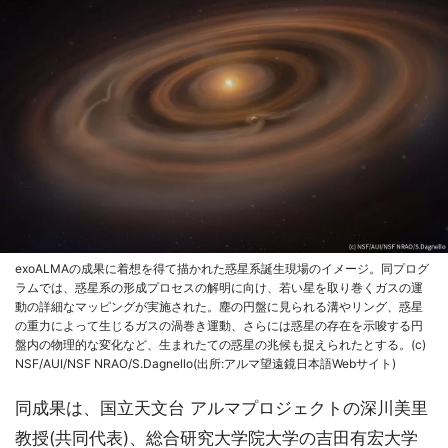
exoALMAの成果に着想を得て描かれた惑星系誕生現場のイメージ。同プログ
ラムでは、惑星系の形成プロセスの解明に向け、若い星を取り巻くガスの運
動の詳細なマッピングが実施された。塵の円盤に見られる溝やリング、惑星
の重力によって生じるガスの渦巻き運動、さらには惑星の存在を示唆する円
盤内の物理的な変化など、生まれたての惑星の兆候も捉えられたとする。(c)
NSF/AUI/NSF NRAO/S.Dagnello(出所:アルマ望遠鏡日本語Webサイト)
同成果は、国立天文台 アルマプロジェクトの深川美里
教授(共同代表)、総合研究大学院大学の吉田有宏大学