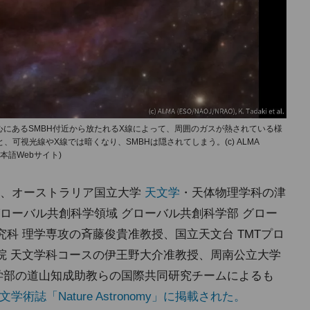
心にあるSMBH付近から放たれるX線によって、周囲のガスが熱されている様
可視光線やX線では暗くなり、SMBHは隠されてしまう。(c) ALMA
遠鏡日本語Webサイト)
授、オーストラリア国立大学
天文学
・天体物理学科の津
ローバル共創科学領域 グローバル共創科学部 グロー
究科 理学専攻の斉藤俊貴准教授、国立天文台 TMTプロ
術院 天文学科コースの伊王野大介准教授、周南公立大学
学部の道山知成助教らの国際共同研究チームによるも
学術誌「Nature Astronomy」に掲載された。