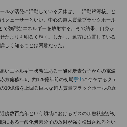
ールが活発に活動している天体は、「活動銀河核」と
はクェーサーといい、中心の超大質量ブラックホール
ことで強烈なエネルギーを放射する。その結果、自身が
せたよりも明るく輝く。しかし、遠方に位置している
詳しく知ることは困難だった。
高いエネルギー状態にある一酸化炭素分子からの電波
方偏移z=6、約129億年前の初期
宇宙
に存在するクェ
の10億倍を上回る巨大な超大質量ブラックホールの近
近傍数百光年という領域におけるガスの加熱状態が初
態にある一酸化炭素分子の放射が強く検出されるとい