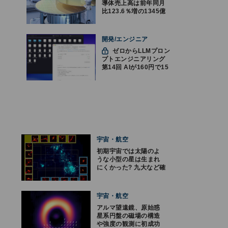
導体売上高は前年同月
比123.6％増の1345億
ドルで過去最高更新
SIA調べ
開発/エンジニア
ゼロからLLMプロン
プトエンジニアリング
第14回 AIが160円で15
時間分の動画の文字起
こしをした件
宇宙・航空
初期宇宙では太陽のよ
うな小型の星は生まれ
にくかった? 九大など確
認
宇宙・航空
アルマ望遠鏡、原始惑
星系円盤の磁場の構造
や強度の観測に初成功