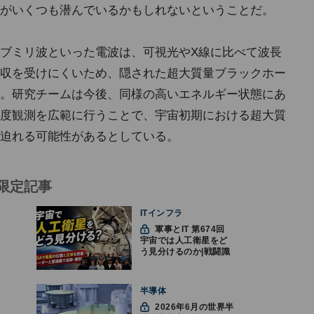
がいくつも潜んでいるかもしれないということだ。
ブミリ波といった電波は、可視光やX線に比べて波長
収を受けにくいため、隠された超大質量ブラックホー
。研究チームは今後、同様の高いエネルギー状態にあ
度観測を広範に行うことで、宇宙初期における超大質
迫れる可能性があるとしている。
限定記事
ITインフラ
軍事とIT 第674回
宇宙では人工衛星をど
う見分けるのか|戦闘識
別(11)
半導体
2026年6月の世界半