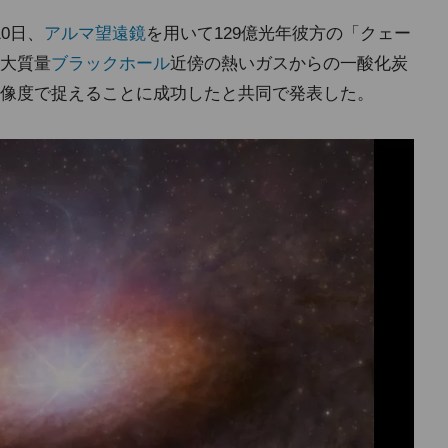
0日、
アルマ望遠鏡
を用いて129億光年彼方の「クェー
大質量
ブラックホール
近傍の熱いガスからの一酸化炭
像度で捉えることに成功したと共同で発表した。