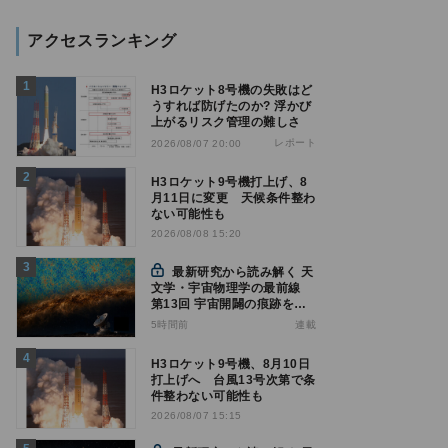
アクセスランキング
H3ロケット8号機の失敗はど
うすれば防げたのか? 浮かび
上がるリスク管理の難しさ
レポート
2026/08/07 20:00
H3ロケット9号機打上げ、8
月11日に変更 天候条件整わ
ない可能性も
2026/08/08 15:20
最新研究から読み解く 天
文学・宇宙物理学の最前線
第13回 宇宙開闢の痕跡を隠
す銀河ダスト、AIで除去性能
5時間前
連載
を向上 - CMBのBモード探索
に新手法
H3ロケット9号機、8月10日
打上げへ 台風13号次第で条
件整わない可能性も
2026/08/07 15:15