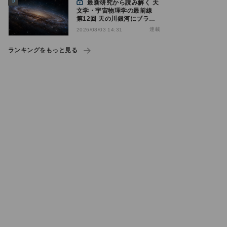
最新研究から読み解く 天
文学・宇宙物理学の最前線
第12回 天の川銀河にブラッ
クホール1億7000万個？ - 大
連載
2026/08/03 14:31
規模計算が描くその分布
ランキングをもっと見る