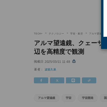
TECH+
テクノロジー
宇宙・航空
アルマ望遠鏡
アルマ望遠鏡、クェーサ
辺を高精度で観測
掲載日
2025/03/11 11:48
著者：
波留久泉
アルマ望遠鏡
宇宙
宇宙開発
国