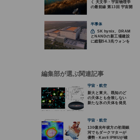
く 天文学・宇宙物理学
の最前線 第13回 宇宙開
闢の痕跡を隠す銀河ダ
スト、AIで除去性能を
向上 - CMBのBモード
半導体
探索に新手法
SK hynix、DRAM
とNANDの新工場建設
に総額54.3兆ウォンを
投資
編集部が選ぶ関連記事
宇宙・航空
新大と東大、既知のど
の天体とも合致しない
新たな氷の天体を発見
宇宙・航空
130億光年彼方の初期銀
河でもダークマターが
優勢 - Kavli IPMUが確