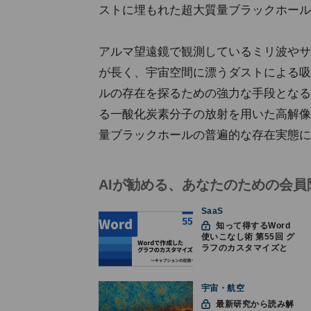
ストに埋もれた超大質量ブラックホール
アルマ望遠鏡で観測しているミリ波やサ
が長く、宇宙空間に漂うダストによる吸
ルの存在を探るための強力な手段となる
る一酸化炭素分子の放射を用いた高解像
量ブラックホールの普遍的な存在実態に
AIが勧める、あなたのための会員
SaaS
知って得するWord
使いこなし術 第55回 グ
ラフのカスタマイズと
キャプションの配置
宇宙・航空
最新研究から読み解