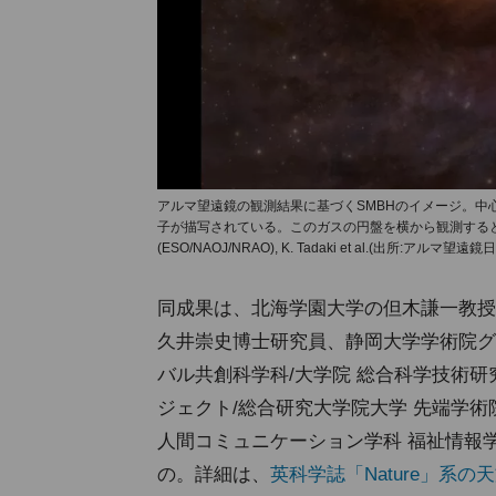
アルマ望遠鏡の観測結果に基づくSMBHのイメージ。中
子が描写されている。このガスの円盤を横から観測すると、
(ESO/NAOJ/NRAO), K. Tadaki et al.(出所:アルマ望
同成果は、北海学園大学の但木謙一教
久井崇史博士研究員、静岡大学学術院グ
バル共創科学科/大学院 総合科学技術研
ジェクト/総合研究大学院大学 先端学
人間コミュニケーション学科 福祉情報
の。詳細は、
英科学誌「Nature」系の天文