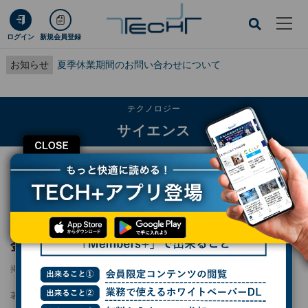
ログイン
新規会員登録
お知らせ
夏季休業期間のお問い合わせについて
テクノロジー
サイエンス
CLOSE
TECH+
テクノロジー
サイエンス
土星の衛星エンケラドスの海は生命にとって金属不足? JAMSTEC推定
土星の衛星エンケラドスの海は生命にとって
金属不足? JAMSTEC推定
掲載日
2025/03/21 19:00
著者：
波留久泉