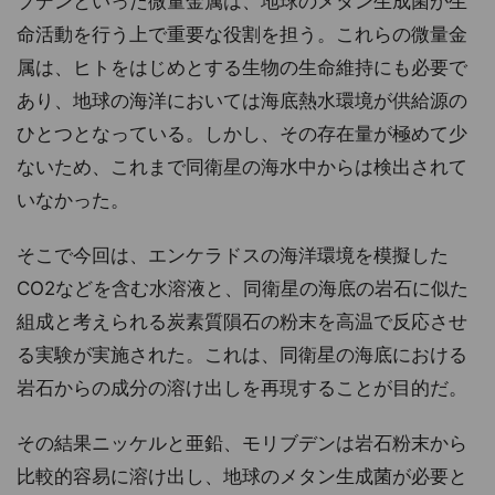
ブデンといった微量金属は、地球のメタン生成菌が生
命活動を行う上で重要な役割を担う。これらの微量金
属は、ヒトをはじめとする生物の生命維持にも必要で
あり、地球の海洋においては海底熱水環境が供給源の
ひとつとなっている。しかし、その存在量が極めて少
ないため、これまで同衛星の海水中からは検出されて
いなかった。
そこで今回は、エンケラドスの海洋環境を模擬した
CO2などを含む水溶液と、同衛星の海底の岩石に似た
組成と考えられる炭素質隕石の粉末を高温で反応させ
る実験が実施された。これは、同衛星の海底における
岩石からの成分の溶け出しを再現することが目的だ。
その結果ニッケルと亜鉛、モリブデンは岩石粉末から
比較的容易に溶け出し、地球のメタン生成菌が必要と