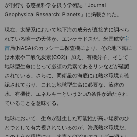
が刊行する惑星科学を扱う学術誌「Journal
Geophysical Research: Planets」に掲載された。
現在、太陽系において地下海の成分が直接的に調べら
れている唯一の天体が、エンケラドスだ。米国航空
宇
宙
局(NASA)のカッシーニ探査機により、その地下海に
は水素や二酸化炭素(CO2)に加え、有機分子、そして
地球型生命にとって必須の元素であるリンなどが確認
されている。さらに、同衛星の海底には熱水環境も確
認されており、これは地球型生命に必要な、液体の
水、有機物、エネルギーという3つの条件が満たされ
ていることを意味する。
地球において、生命が誕生した可能性が高い場所のひ
とつとして有力視されているのが、海底熱水環境だ。
このような環境には、水素とCO2をエネルギー源とし