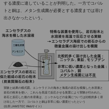
する濃度に達していることが判明した。一方でコバル
トと銅は、メタン生成菌が必要とする濃度までは溶け
出さなかったという。
実験と結果の模式図。エンケラドスの海水と海底の岩石を模擬した水溶液と
岩石の粉末を使い、これらを高温で反応させる装置により実験が行われた。
岩石と反応した後の水溶液は、ニッケルなどの金属については比較的多く溶
け出した一方で、コバルトと銅は非常に低い濃度だったという
(出所:JAMSTEC Webサイト)