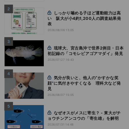
しっかり噛める子ほど運動能力は高
い 阪大が小4約1,200人の調査結果発
表
2026/08/06 13:05
琉球大、宮古島沖で世界2例目・日本
初記録の「コモレビアゴアマダイ」発見
2026/07/27 16:43
気分が良いと、他人の“かすかな笑
顔”に気付きやすくなる 理科大など発
見
2026/08/07 15:05
なぜオスがメスに寄生？ - 東大がチ
ョウチンアンコウの「寄生雄」を解明
2026/07/31 14:48