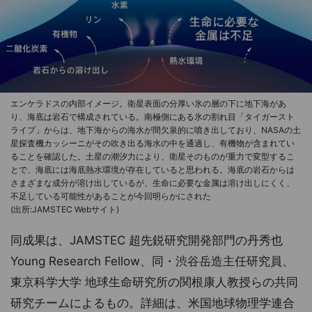
エンケラドスの内部イメージ。衛星表面の分厚い氷の層の下に地下海があ
り、海底は岩石で構成されている。南極側にある氷の割れ目「タイガースト
ライプ」からは、地下海からの海水が間欠泉的に噴き出しており、NASAの土
星探査機カッシーニがその吹き出る海水の中を通過し、有機物が含まれてい
ることを確認した。土星の潮汐力により、衛星そのものが重力で変型するこ
とで、海底には海底熱水環境が存在していると思われる。海底の岩石からは
さまざまな成分が溶け出しているが、生命に必要な金属は溶け出しにくく、
不足している可能性があることが今回明らかにされた
(出所:JAMSTEC Webサイト)
同成果は、JAMSTEC 超先鋭研究開発部門の丹秀也
Young Research Fellow、同・渋谷岳造主任研究員、
東京科学大学 地球生命研究所の関根康人教授らの共同
研究チームによるもの。詳細は、米国地球物理学連合