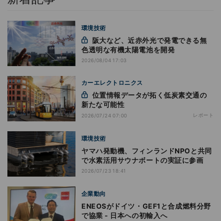
環境技術
阪大など、近赤外光で発電できる無
色透明な有機太陽電池を開発
2026/08/04 17:03
カーエレクトロニクス
位置情報データが拓く低炭素交通の
新たな可能性
レポート
2026/07/24 07:00
環境技術
ヤマハ発動機、フィンランドNPOと共同
で水素活用サウナボートの実証に参画
2026/07/23 18:41
企業動向
ENEOSがドイツ・GEF1と合成燃料分野
で協業 - 日本への初輸入へ