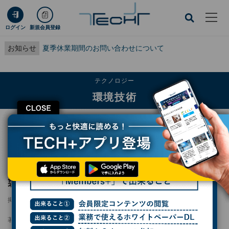
ログイン
新規会員登録
お知らせ
夏季休業期間のお問い合わせについて
テクノロジー
環境技術
CLOSE
TECH+
テクノロジー
環境技術
ブリヂストンなど3社、植物資源由来合成ゴム製タイヤの商業化へ連携を加速
ブリヂストンなど3社、植物資源由来合成ゴム
製タイヤの商業化へ連携を加速
掲載日
2025/02/06 09:56
著者：
鶴海大輔