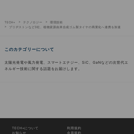
TECH+
テクノロジー
環境技術
ブリヂストンなど3社、植物資源由来合成ゴム製タイヤの商業化へ連携を加速
このカテゴリーについて
太陽光発電や風力発電、スマートエナジー、SiC、GaNなどの次世代エ
ネルギー技術に関する話題をお届けします。
TECH+について
利用規約
お知らせ
会員規約