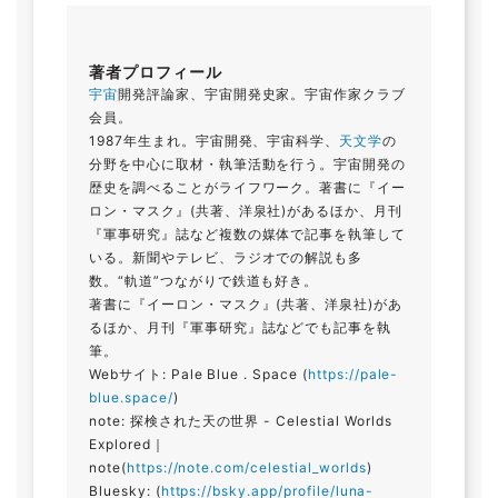
著者プロフィール
宇宙
開発評論家、宇宙開発史家。宇宙作家クラブ
会員。
1987年生まれ。宇宙開発、宇宙科学、
天文学
の
分野を中心に取材・執筆活動を行う。宇宙開発の
歴史を調べることがライフワーク。著書に『イー
ロン・マスク』(共著、洋泉社)があるほか、月刊
『軍事研究』誌など複数の媒体で記事を執筆して
いる。新聞やテレビ、ラジオでの解説も多
数。“軌道”つながりで鉄道も好き。
著書に『イーロン・マスク』(共著、洋泉社)があ
るほか、月刊『軍事研究』誌などでも記事を執
筆。
Webサイト: Pale Blue . Space (
https://pale-
blue.space/
)
note: 探検された天の世界 - Celestial Worlds
Explored｜
note(
https://note.com/celestial_worlds
)
Bluesky: (
https://bsky.app/profile/luna-