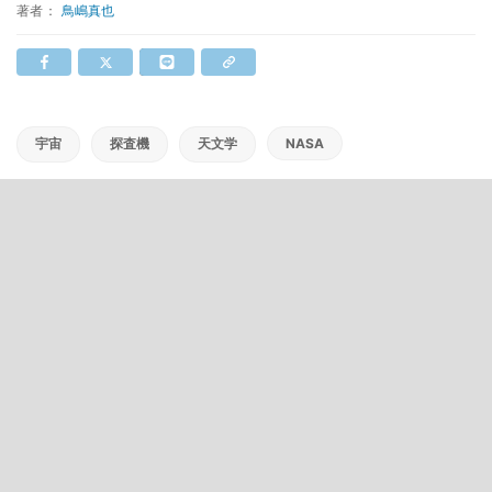
著者：
鳥嶋真也
宇宙
探査機
天文学
NASA