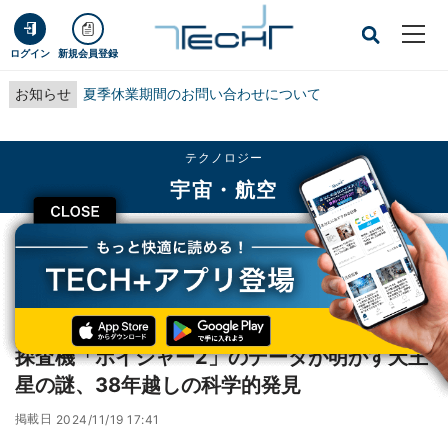
ログイン
新規会員登録
お知らせ
夏季休業期間のお問い合わせについて
テクノロジー
宇宙・航空
CLOSE
TECH+
テクノロジー
宇宙・航空
探査機「ボイジャー2」のデータが明かす天王星の謎、38年越しの科学的発見
レポート
探査機「ボイジャー2」のデータが明かす天王
星の謎、38年越しの科学的発見
掲載日
2024/11/19 17:41