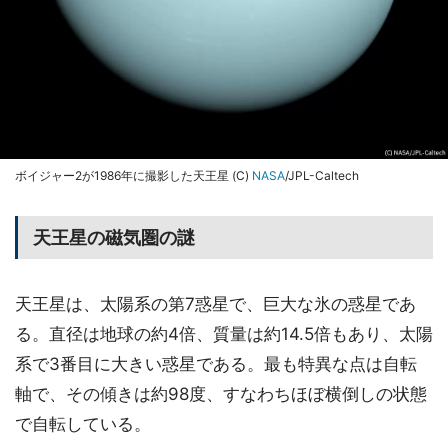
ボイジャー2が1986年に撮影した天王星 (C)
NASA
/JPL-Caltech
天王星の磁気圏の謎
天王星は、太陽系の第7惑星で、巨大な氷の惑星であ
る。直径は地球の約4倍、質量は約14.5倍もあり、太陽
系で3番目に大きい惑星である。最も特異な点は自転
軸で、その傾きは約98度、すなわちほぼ横倒しの状態
で自転している。