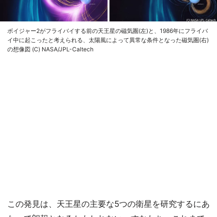
ボイジャー2がフライバイする前の天王星の磁気圏(左)と、1986年にフライバ
イ中に起こったと考えられる、太陽風によって異常な条件となった磁気圏(右)
の想像図 (C) NASA/JPL-Caltech
この発見は、天王星の主要な5つの衛星を研究するにあ