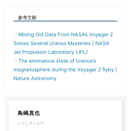
参考文献
・
Mining Old Data From NASA’s Voyager 2
Solves Several Uranus Mysteries | NASA
Jet Propulsion Laboratory (JPL)
・
The anomalous state of Uranus’s
magnetosphere during the Voyager 2 flyby |
Nature Astronomy
鳥嶋真也
とりしましんや