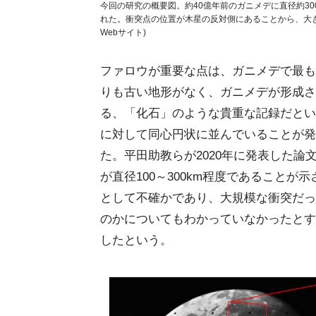
今回の研究の概要図。約40億年前のガニメデに直径約3
れた。衝突点の位置が木星の反対側にあることから、大き
Webサイト)
ファロウが重要な点は、ガニメデで最も
りも古い地形がなく、ガニメデが形成さ
る、「化石」のような貴重な記録だという
に対して同心円状に並んでいることが発
た。平田助教らが2020年に発表した
が直径100～300km程度であること
として不確かであり、大規模な衝突だっ
のかについてもわかっていなかったとす
したという。