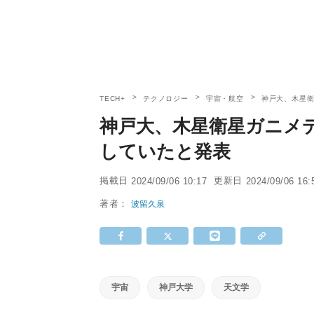
TECH+
テクノロジー
宇宙・航空
神戸大、木星衛
神戸大、木星衛星ガニメデ
していたと発表
掲載日
更新日
2024/09/06 10:17
2024/09/06 16:
著者：
波留久泉
宇宙
神戸大学
天文学