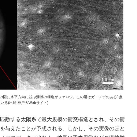
側の図に水平方向に並ぶ溝状の構造がファロウ。この溝はガニメデのある1点
る(出所:神戸大Webサイト)
匹敵する太陽系で最大規模の衝突構造とされ、その衝
を与えたことが予想される。しかし、その実像のほと