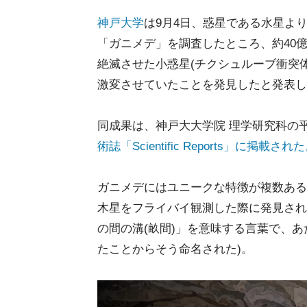
神戸大学
は9月4日、惑星である水星よ
「ガニメデ」を調査したところ、約40億年
絶滅させた小惑星(チクシュルーブ衝突体
激変させていたことを発見したと発表し
同成果は、神戸大大学院 理学研究科の
術誌「Scientific Reports」に掲載され
ガニメデにはユニークな特徴が複数あるが
木星をフライバイ観測した際に発見され
の間の溝(畝間)」を意味する言葉で、
たことからそう命名された)。