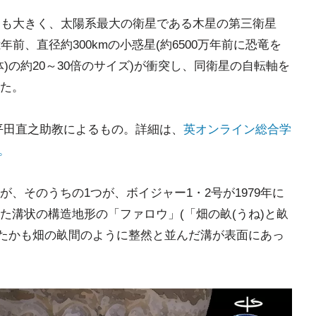
りも大きく、太陽系最大の衛星である木星の第三衛星
前、直径約300kmの小惑星(約6500万年前に恐竜を
)の約20～30倍のサイズ)が衝突し、同衛星の自転軸を
た。
平田直之助教によるもの。詳細は、
英オンライン総合学
た。
、そのうちの1つが、ボイジャー1・2号が1979年に
た溝状の構造地形の「ファロウ」(「畑の畝(うね)と畝
あたかも畑の畝間のように整然と並んだ溝が表面にあっ