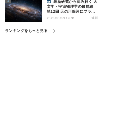
最新研究から読み解く 天
文学・宇宙物理学の最前線
第12回 天の川銀河にブラッ
クホール1億7000万個？ - 大
連載
2026/08/03 14:31
規模計算が描くその分布
ランキングをもっと見る