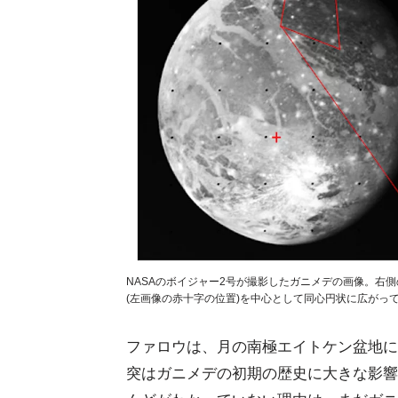
NASAのボイジャー2号が撮影したガニメデの画像。右
(左画像の赤十字の位置)を中心として同心円状に広がってい
ファロウは、月の南極エイトケン盆地に
突はガニメデの初期の歴史に大きな影響