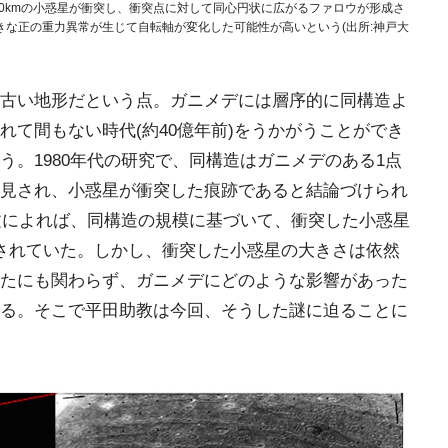
00kmの小惑星が衝突し、衝突点に対して同心円状に広がるファロウが形成さ
な正の重力異常が生じて自転軸が変化した可能性が高いという(出所:神戸大
古い地形だという点。ガニメデには層序的に同構造よ
れて間もない時代(約40億年前)をうかがうことができ
。1980年代の研究で、同構造はガニメデのある1点
見され、小惑星が衝突した痕跡であると結論づけられ
論文によれば、同構造の規模に基づいて、衝突した小惑星
が示されていた。しかし、衝突した小惑星の大きさは依然
たにも関わらず、ガニメデにどのような影響があった
る。そこで平田助教は今回、そうした謎に迫ることに