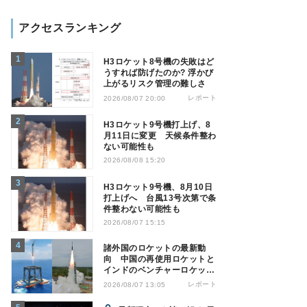
アクセスランキング
H3ロケット8号機の失敗はど
うすれば防げたのか? 浮かび
上がるリスク管理の難しさ
レポート
2026/08/07 20:00
H3ロケット9号機打上げ、8
月11日に変更 天候条件整わ
ない可能性も
2026/08/08 15:20
H3ロケット9号機、8月10日
打上げへ 台風13号次第で条
件整わない可能性も
2026/08/07 15:15
諸外国のロケットの最新動
向 中国の再使用ロケットと
インドのベンチャーロケット
の成功
レポート
2026/08/07 13:05